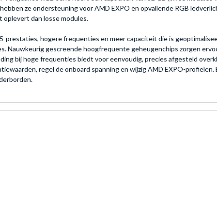
hebben ze ondersteuning voor AMD EXPO en opvallende RGB ledverlich
it oplevert dan losse modules.
aties, hogere frequenties en meer capaciteit die is geoptimaliseerd 
ones. Nauwkeurig gescreende hoogfrequente geheugenchips zorgen ervoor 
ing bij hoge frequenties biedt voor eenvoudig, precies afgesteld ove
entiewaarden, regel de onboard spanning en wijzig AMD EXPO-profielen.
ederborden.