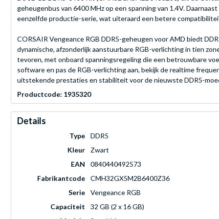
geheugenbus van 6400 MHz op een spanning van 1.4V. Daarnaast 
eenzelfde productie-serie, wat uiteraard een betere compatibilite
CORSAIR Vengeance RGB DDR5-geheugen voor AMD biedt DDR5-prest
dynamische, afzonderlijk aanstuurbare RGB-verlichting in tien z
tevoren, met onboard spanningsregeling die een betrouwbare voed
software en pas de RGB-verlichting aan, bekijk de realtime frequ
uitstekende prestaties en stabiliteit voor de nieuwste DDR5-mo
Productcode: 1935320
Details
Type
DDR5
Kleur
Zwart
EAN
0840440492573
Fabrikantcode
CMH32GX5M2B6400Z36
Serie
Vengeance RGB
Capaciteit
32 GB (2 x 16 GB)