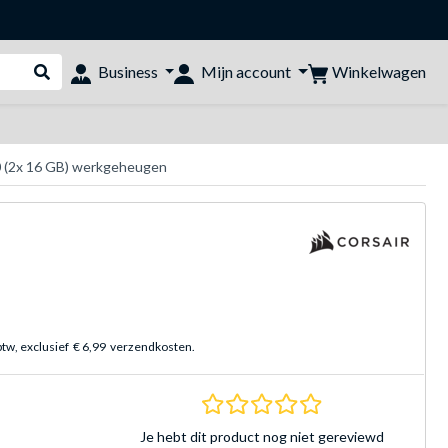
Winkelwagen
Business
Mijn account
Webshop doorzoeken
 (2x 16 GB) werkgeheugen
btw, exclusief
€ 6,99
verzendkosten.
0.0 sterren Gebasee
Je hebt dit product nog niet gereviewd