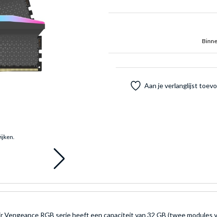
Binne
Aan je verlanglijst toe
ijken.
engeance RGB serie heeft een capaciteit van 32 GB (twee modules v