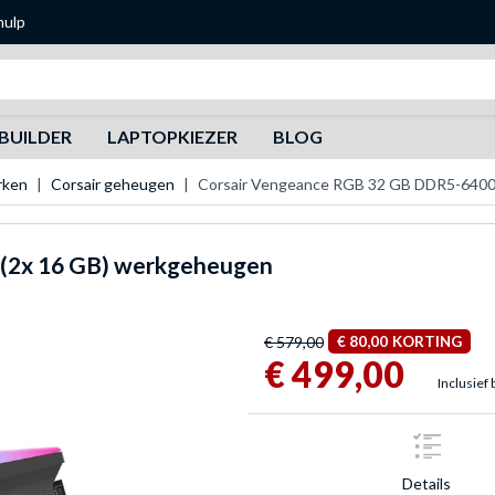
hulp
Zoeken
BUILDER
LAPTOPKIEZER
BLOG
rken
Corsair geheugen
Corsair Vengeance RGB 32 GB DDR5-6400
(2x 16 GB) werkgeheugen
€ 579,00
€ 80,00
KORTING
€ 499,00
Inclusief 
Details