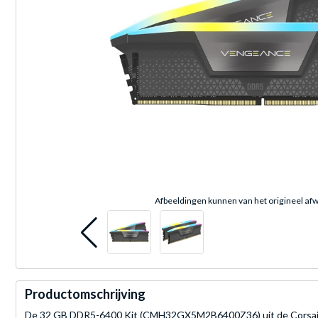
Afbeeldingen kunnen van het origineel afw
Productomschrijving
De 32 GB DDR5-6400 Kit (CMH32GX5M2B6400Z36) uit de Corsair V