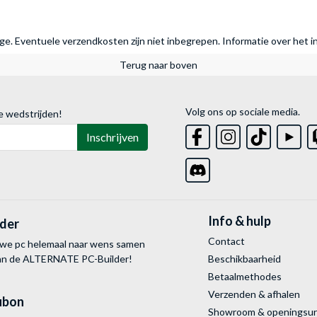
rage. Eventuele verzendkosten zijn niet inbegrepen.
Informatie over het i
Terug naar boven
Volg ons op sociale media.
e wedstrijden!
Inschrijven
Info & hulp
lder
Contact
uwe pc helemaal naar wens samen
van de ALTERNATE
PC-Builder!
Beschikbaarheid
Betaalmethodes
Verzenden & afhalen
ubon
Showroom & openingsu