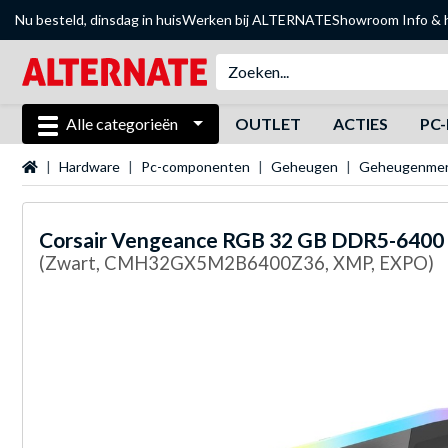
Nu besteld, dinsdag in huis
Werken bij ALTERNATE
Showroom
Info & 
Alle categorieën
OUTLET
ACTIES
PC-
Startpagina
Hardware
Pc-componenten
Geheugen
Geheugenme
Corsair
Vengeance RGB 32 GB DDR5-6400 
(Zwart, CMH32GX5M2B6400Z36, XMP, EXPO)