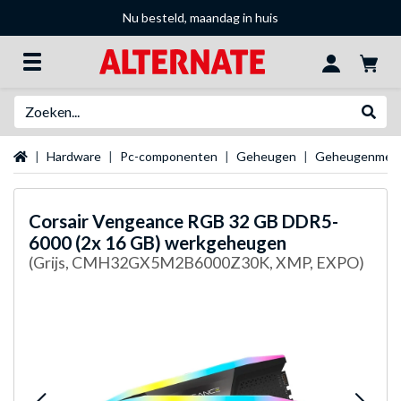
Nu besteld, maandag in huis
Zoeken
Websh
Startpagina
Hardware
Pc-componenten
Geheugen
Geheugenmer
Corsair
Vengeance RGB 32 GB DDR5-
6000 (2x 16 GB) werkgeheugen
(Grijs, CMH32GX5M2B6000Z30K, XMP, EXPO)