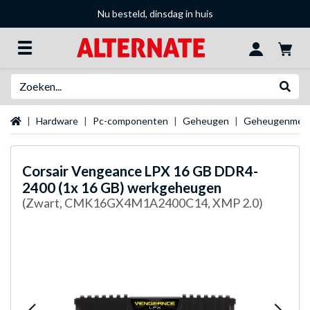
Nu besteld, dinsdag in huis
Zoeken
Websh
Startpagina
Hardware
Pc-componenten
Geheugen
Geheugenmer
Corsair
Vengeance LPX 16 GB DDR4-
2400 (1x 16 GB) werkgeheugen
(Zwart, CMK16GX4M1A2400C14, XMP 2.0)