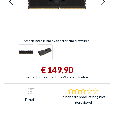
Afbeeldingen kunnen van het origineel afwijken.
€ 149,90
Inclusief btw, exclusief
€ 6,99
verzendkosten.
0.0 sterr
Je hebt dit product nog niet
Details
gereviewd