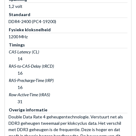
1,2 volt
Standaard
DDR4-2400 (PC4-19200)
Fysieke kloksnelheid
1200 MHz
Timings
CAS Latency (CL)
14
RAS-to-CAS-Delay (tRCD)
16
RAS-Precharge-Time (tRP)
16
Row-Active-Time (tRAS)
31
Overige informatie
Double Data Rate 4 geheugentechnologie. Verstuurt net als
DDR3 geheugen tweemaal per klokcyclus data. Het verschil
met DDR3 geheugen is de frequentie. Deze is hoger en dat
geeft in theorie hogere bandbreedte. De bouwvorm van dit