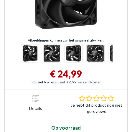
Afbeeldingen kunnen van het origineel afwijken.
€ 24,99
Inclusief btw, exclusief
€ 6,99
verzendkosten.
0.0 sterr
Je hebt dit product nog niet
Details
gereviewd
Op voorraad