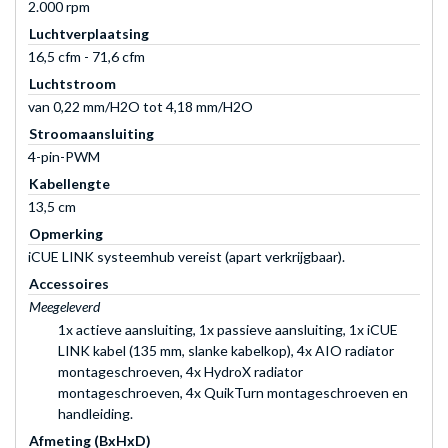
2.000 rpm
Luchtverplaatsing
16,5 cfm - 71,6 cfm
Luchtstroom
van 0,22 mm/H2O tot 4,18 mm/H2O
Stroomaansluiting
4-pin-PWM
Kabellengte
13,5 cm
Opmerking
iCUE LINK systeemhub vereist (apart verkrijgbaar).
Accessoires
Meegeleverd
1x actieve aansluiting, 1x passieve aansluiting, 1x iCUE
LINK kabel (135 mm, slanke kabelkop), 4x AIO radiator
montageschroeven, 4x HydroX radiator
montageschroeven, 4x QuikTurn montageschroeven en
handleiding.
Afmeting (BxHxD)