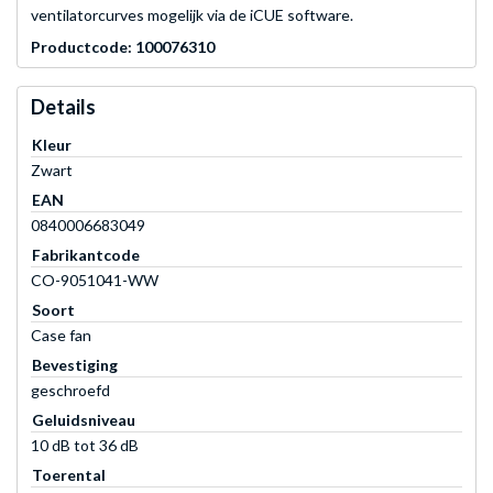
ventilatorcurves mogelijk via de iCUE software.
Productcode: 100076310
Details
Kleur
Zwart
EAN
0840006683049
Fabrikantcode
CO-9051041-WW
Soort
Case fan
Bevestiging
geschroefd
Geluidsniveau
10 dB tot 36 dB
Toerental