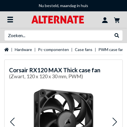
Nu besteld, maandag in huis
Zoeken
Websh
Startpagina
Hardware
Pc-componenten
Case fans
PWM case fans
Corsair
RX120 MAX Thick case fan
(Zwart, 120 x 120 x 30 mm, PWM)