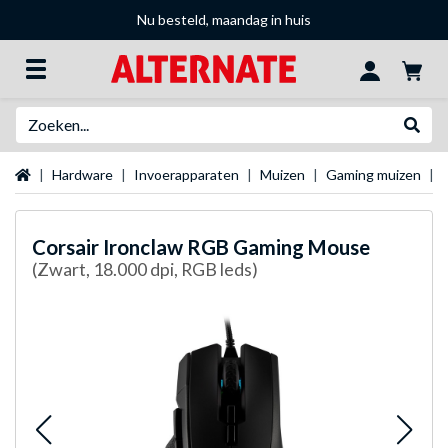
Nu besteld, maandag in huis
Zoeken
Websh
Startpagina
Hardware
Invoerapparaten
Muizen
Gaming muizen
Corsair
Ironclaw RGB Gaming Mouse
(Zwart, 18.000 dpi, RGB leds)