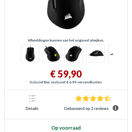
Afbeeldingen kunnen van het origineel afwijken.
€ 59,90
Inclusief btw, exclusief
€ 6,99
verzendkosten.
4.5 sterre
Gebaseerd op 2 reviews
Details
Op voorraad