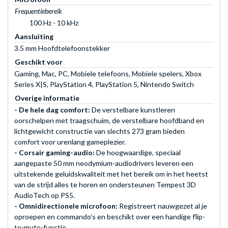
Frequentiebereik
100 Hz - 10 kHz
Aansluiting
3.5 mm Hoofdtelefoonstekker
Geschikt voor
Gaming, Mac, PC, Mobiele telefoons, Mobiele spelers, Xbox
Series X|S, PlayStation 4, PlayStation 5, Nintendo Switch
Overige informatie
- De hele dag comfort:
De verstelbare kunstleren
oorschelpen met traagschuim, de verstelbare hoofdband en
lichtgewicht constructie van slechts 273 gram bieden
comfort voor urenlang gameplezier.
- Corsair gaming-audio:
De hoogwaardige, speciaal
aangepaste 50 mm neodymium-audiodrivers leveren een
uitstekende geluidskwaliteit met het bereik om in het heetst
van de strijd alles te horen en ondersteunen Tempest 3D
AudioTech op PS5.
- Omnidirectionele microfoon:
Registreert nauwgezet al je
oproepen en commando’s en beschikt over een handige flip-
to-mute-functie.