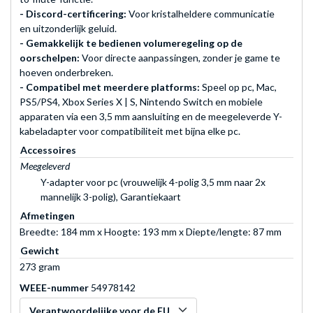
- Discord-certificering:
Voor kristalheldere communicatie
en uitzonderlijk geluid.
- Gemakkelijk te bedienen volumeregeling op de
oorschelpen:
Voor directe aanpassingen, zonder je game te
hoeven onderbreken.
- Compatibel met meerdere platforms:
Speel op pc, Mac,
PS5/PS4, Xbox Series X | S, Nintendo Switch en mobiele
apparaten via een 3,5 mm aansluiting en de meegeleverde Y-
kabeladapter voor compatibiliteit met bijna elke pc.
Accessoires
Meegeleverd
Y-adapter voor pc (vrouwelijk 4-polig 3,5 mm naar 2x
mannelijk 3-polig), Garantiekaart
Afmetingen
Breedte: 184 mm x Hoogte: 193 mm x Diepte/lengte: 87 mm
Gewicht
273 gram
WEEE-nummer
54978142
Verantwoordelijke voor de EU