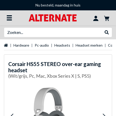
Nu besteld, maandag in huis
Zoeken
Websh
Startpagina
Hardware
Pc-audio
Headsets
Headset merken
Cors
Corsair
HS55 STEREO over-ear gaming
headset
(Wit/grijs, Pc, Mac, Xbox Series X | S, PS5)