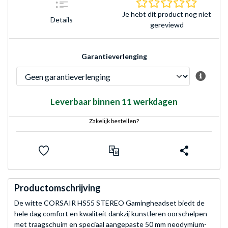
0.0 sterr
Je hebt dit product nog niet
Details
gereviewd
Garantieverlenging
Leverbaar binnen 11 werkdagen
Zakelijk bestellen?
Productomschrijving
De witte CORSAIR HS55 STEREO Gamingheadset biedt de
hele dag comfort en kwaliteit dankzij kunstleren oorschelpen
met traagschuim en speciaal aangepaste 50 mm neodymium-