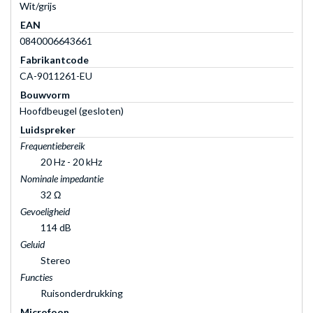
Wit/grijs
EAN
0840006643661
Fabrikantcode
CA-9011261-EU
Bouwvorm
Hoofdbeugel (gesloten)
Luidspreker
Frequentiebereik
20 Hz - 20 kHz
Nominale impedantie
32 Ω
Gevoeligheid
114 dB
Geluid
Stereo
Functies
Ruisonderdrukking
Microfoon