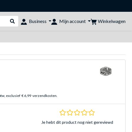
Winkelwagen
Business
Mijn account
Webshop doorzoeken
btw, exclusief
€ 6,99
verzendkosten.
0.0 sterren Gebasee
Je hebt dit product nog niet gereviewd