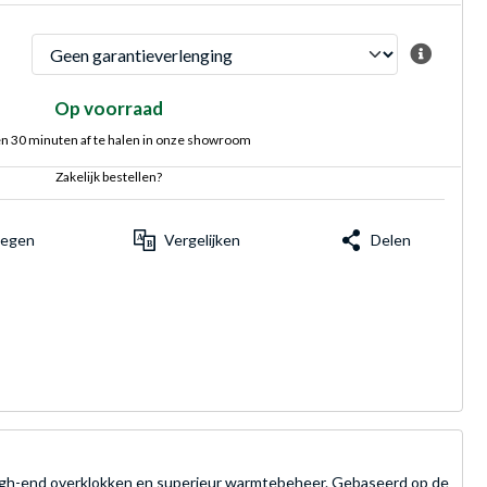
Op voorraad
n 30 minuten af te halen in onze showroom
Zakelijk bestellen?
voegen
Vergelijken
Delen
high-end overklokken en superieur warmtebeheer. Gebaseerd op de