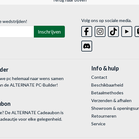
Volg ons op sociale media.
e wedstrijden!
Inschrijven
Info & hulp
lder
Contact
uwe pc helemaal naar wens samen
van de ALTERNATE
PC-Builder!
Beschikbaarheid
Betaalmethodes
Verzenden & afhalen
ubon
Showroom & openingsu
tie? De ALTERNATE Cadeaubon is
Retourneren
cadeautje voor elke gelegenheid.
Service