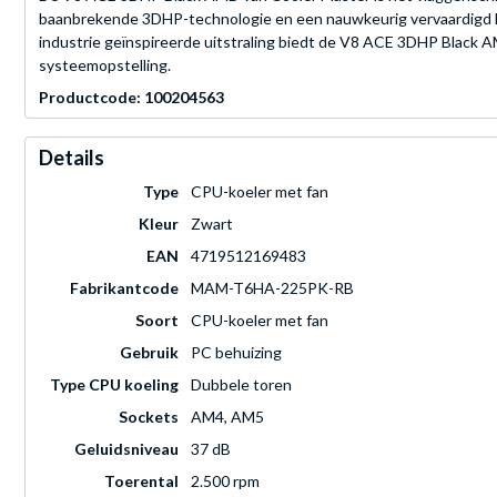
baanbrekende 3DHP-technologie en een nauwkeurig vervaardigd L
industrie geïnspireerde uitstraling biedt de V8 ACE 3DHP Black AM
systeemopstelling.
Productcode: 100204563
Details
Type
CPU-koeler met fan
Kleur
Zwart
EAN
4719512169483
Fabrikantcode
MAM-T6HA-225PK-RB
Soort
CPU-koeler met fan
Gebruik
PC behuizing
Type CPU koeling
Dubbele toren
Sockets
AM4, AM5
Geluidsniveau
37 dB
Toerental
2.500 rpm