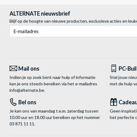
ALTERNATE nieuwsbrief
Blijf op de hoogte van nieuwe producten, exclusieve acties en leuk
E-mailadres
Mail ons
PC-Bui
Indien je op zoek bent naar hulp of informatie
Stel jouw nie
kan je ons steeds bereiken via het
e-mailadres
met de hulp 
info@alternate.be
.
Bel ons
Cadea
Je kan ons van maandag t.e.m. zaterdag tussen
Geen inspira
10.00 uur en 18.00 uur bereiken op het nummer
het perfecte 
03 871 11 11
.