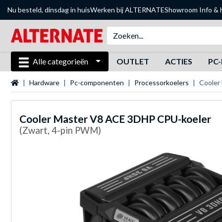
Nu besteld, dinsdag in huis
Werken bij ALTERNATE
Showroom
Info & 
Alle categorieën
OUTLET
ACTIES
PC-
Startpagina
Hardware
Pc-componenten
Processorkoelers
Cooler
Cooler Master
V8 ACE 3DHP CPU-koeler
(Zwart, 4-pin PWM)