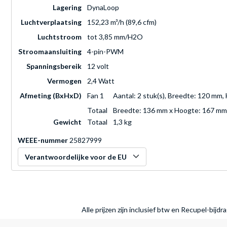
Lagering
DynaLoop
Luchtverplaatsing
152,23 m³/h (89,6 cfm)
Luchtstroom
tot 3,85 mm/H2O
Stroomaansluiting
4-pin-PWM
Spanningsbereik
12 volt
Vermogen
2,4 Watt
Afmeting (BxHxD)
Fan 1
Aantal: 2 stuk(s), Breedte: 120 mm
Totaal
Breedte: 136 mm x Hoogte: 167 mm
Gewicht
Totaal
1,3 kg
WEEE-nummer
25827999
Verantwoordelijke voor de EU
Alle prijzen zijn inclusief btw en Recupel-bijd