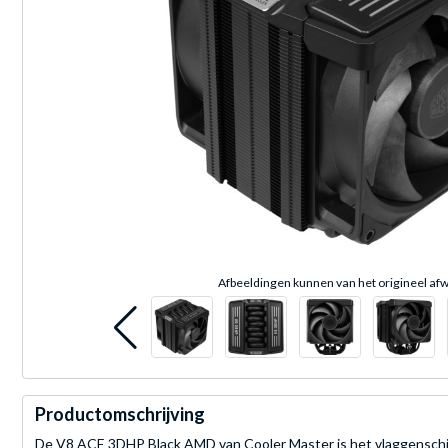
Afbeeldingen kunnen van het origineel afw
Productomschrijving
De V8 ACE 3DHP Black AMD van Cooler Master is het vlaggenschip