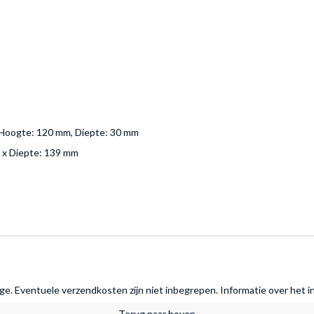
, Hoogte: 120 mm, Diepte: 30 mm
 x Diepte: 139 mm
rage. Eventuele verzendkosten zijn niet inbegrepen.
Informatie over het i
Terug naar boven