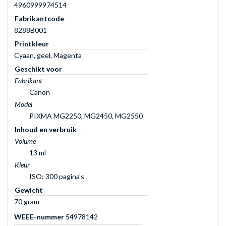
4960999974514
Fabrikantcode
8288B001
Printkleur
Cyaan, geel, Magenta
Geschikt voor
Fabrikant
Canon
Model
PIXMA MG2250, MG2450, MG2550
Inhoud en verbruik
Volume
13 ml
Kleur
ISO: 300 pagina's
Gewicht
70 gram
WEEE-nummer
54978142