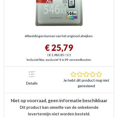
Afbeeldingen kunnen van het origineel afwijken.
€ 25,79
(
€ 1.983,85
/ 1 l
)
Inclusief btw, exclusief
€ 6,99
verzendkosten.
0.0 sterr
Je hebt dit product nog niet
Details
gereviewd
Niet op voorraad, geen informatie beschikbaar
Dit product kan omwille van de onbekende
levertermijn niet worden besteld.