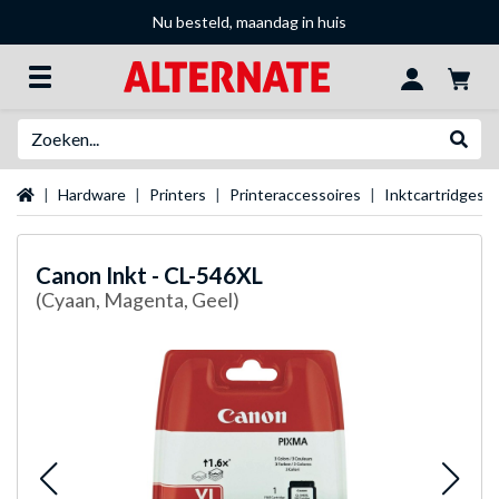
Nu besteld, maandag in huis
Zoeken
Websh
Startpagina
Hardware
Printers
Printeraccessoires
Inktcartridges
Canon
Inkt - CL-546XL
(Cyaan, Magenta, Geel)