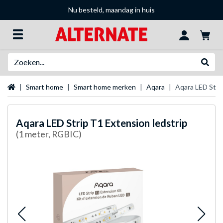
Nu besteld, maandag in huis
Zoeken
Websh
Startpagina
Smart home
Smart home merken
Aqara
Aqara LED Strip
Aqara
LED Strip T1 Extension ledstrip
(1 meter, RGBIC)