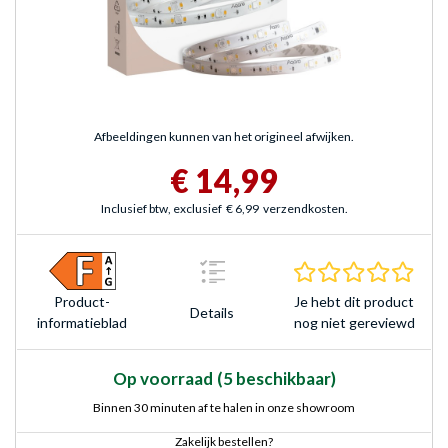
Afbeeldingen kunnen van het origineel afwijken.
€ 14,99
Inclusief btw, exclusief
€ 6,99
verzendkosten.
0.0 s
Je hebt dit product
Product­
Details
nog niet gereviewd
informatieblad
Op voorraad
(5 beschikbaar)
Binnen 30 minuten af te halen in onze showroom
Zakelijk bestellen?