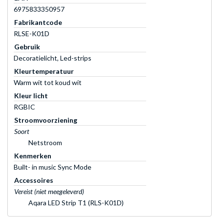
6975833350957
Fabrikantcode
RLSE-K01D
Gebruik
Decoratielicht, Led-strips
Kleurtemperatuur
Warm wit tot koud wit
Kleur licht
RGBIC
Stroomvoorziening
Soort
Netstroom
Kenmerken
Built- in music Sync Mode
Accessoires
Vereist (niet meegeleverd)
Aqara LED Strip T1 (RLS-K01D)