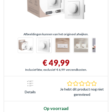
Afbeeldingen kunnen van het origineel afwijken.
€ 49,99
Inclusief btw, exclusief
€ 6,99
verzendkosten.
0.0 sterr
Je hebt dit product nog niet
Details
gereviewd
Op voorraad