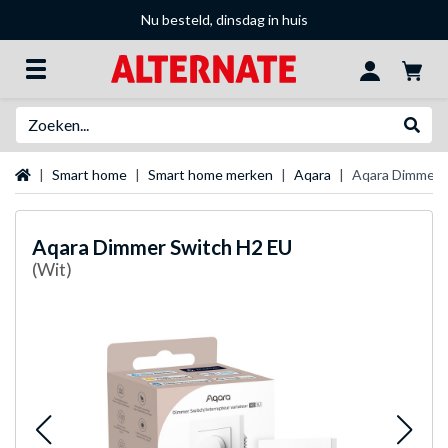
Nu besteld, dinsdag in huis
Zoeken
Websh
Startpagina
Smart home
Smart home merken
Aqara
Aqara Dimmer 
Aqara
Dimmer Switch H2 EU
(Wit)