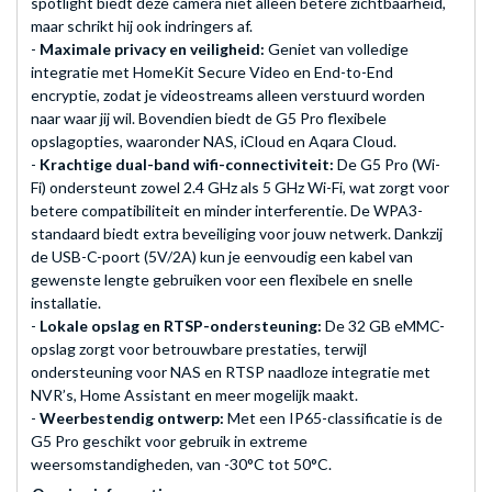
spotlight biedt deze camera niet alleen betere zichtbaarheid,
maar schrikt hij ook indringers af.
-
Maximale privacy en veiligheid:
Geniet van volledige
integratie met HomeKit Secure Video en End-to-End
encryptie, zodat je videostreams alleen verstuurd worden
naar waar jij wil. Bovendien biedt de G5 Pro flexibele
opslagopties, waaronder NAS, iCloud en Aqara Cloud.
-
Krachtige dual-band wifi-connectiviteit:
De G5 Pro (Wi-
Fi) ondersteunt zowel 2.4 GHz als 5 GHz Wi-Fi, wat zorgt voor
betere compatibiliteit en minder interferentie. De WPA3-
standaard biedt extra beveiliging voor jouw netwerk. Dankzij
de USB-C-poort (5V/2A) kun je eenvoudig een kabel van
gewenste lengte gebruiken voor een flexibele en snelle
installatie.
-
Lokale opslag en RTSP-ondersteuning:
De 32 GB eMMC-
opslag zorgt voor betrouwbare prestaties, terwijl
ondersteuning voor NAS en RTSP naadloze integratie met
NVR’s, Home Assistant en meer mogelijk maakt.
-
Weerbestendig ontwerp:
Met een IP65-classificatie is de
G5 Pro geschikt voor gebruik in extreme
weersomstandigheden, van -30°C tot 50°C.