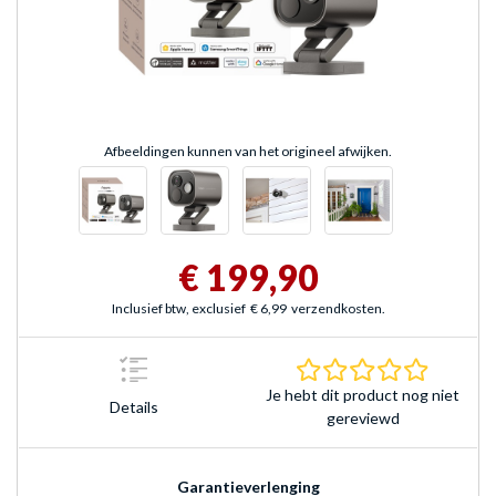
Afbeeldingen kunnen van het origineel afwijken.
€ 199,90
Inclusief btw, exclusief
€ 6,99
verzendkosten.
0.0 sterr
Je hebt dit product nog niet
Details
gereviewd
Garantieverlenging