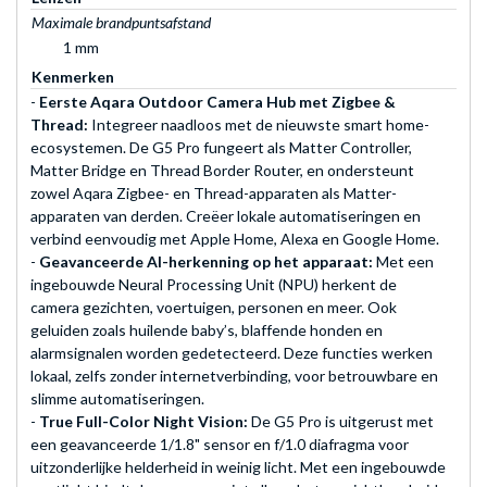
Maximale brandpuntsafstand
1 mm
Kenmerken
-
Eerste Aqara Outdoor Camera Hub met Zigbee &
Thread:
Integreer naadloos met de nieuwste smart home-
ecosystemen. De G5 Pro fungeert als Matter Controller,
Matter Bridge en Thread Border Router, en ondersteunt
zowel Aqara Zigbee- en Thread-apparaten als Matter-
apparaten van derden. Creëer lokale automatiseringen en
verbind eenvoudig met Apple Home, Alexa en Google Home.
-
Geavanceerde AI-herkenning op het apparaat:
Met een
ingebouwde Neural Processing Unit (NPU) herkent de
camera gezichten, voertuigen, personen en meer. Ook
geluiden zoals huilende baby’s, blaffende honden en
alarmsignalen worden gedetecteerd. Deze functies werken
lokaal, zelfs zonder internetverbinding, voor betrouwbare en
slimme automatiseringen.
-
True Full-Color Night Vision:
De G5 Pro is uitgerust met
een geavanceerde 1/1.8" sensor en f/1.0 diafragma voor
uitzonderlijke helderheid in weinig licht. Met een ingebouwde