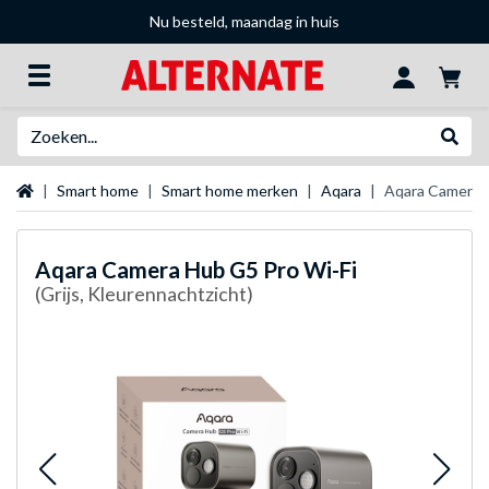
Nu besteld, maandag in huis
Zoeken
Websh
Startpagina
Smart home
Smart home merken
Aqara
Aqara Camera 
Aqara
Camera Hub G5 Pro Wi-Fi
(Grijs, Kleurennachtzicht)