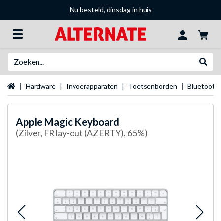
Nu besteld, dinsdag in huis
Zoeken
Websh
Startpagina
Hardware
Invoerapparaten
Toetsenborden
Bluetooth
Apple
Magic Keyboard
(Zilver, FR lay-out (AZERTY), 65%)