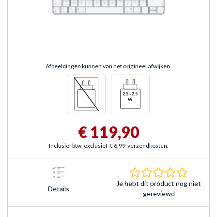
Afbeeldingen kunnen van het origineel afwijken.
€ 119,90
Inclusief btw, exclusief
€ 6,99
verzendkosten.
0.0 sterr
Je hebt dit product nog niet
Details
gereviewd