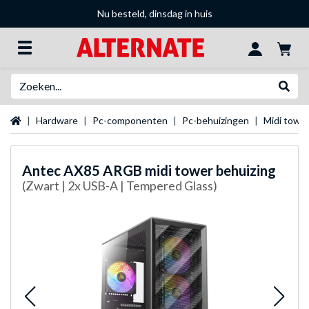
Nu besteld, dinsdag in huis
Zoeken
Websh
Startpagina
Hardware
Pc-componenten
Pc-behuizingen
Midi towe
Antec
AX85 ARGB midi tower behuizing
(Zwart | 2x USB-A | Tempered Glass)