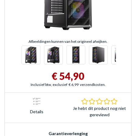
Afbeeldingen kunnen van het origineel afwijken.
€ 54,90
Inclusief btw, exclusief
€ 6,99
verzendkosten.
0.0 sterr
Je hebt dit product nog niet
Details
gereviewd
Garantieverlenging