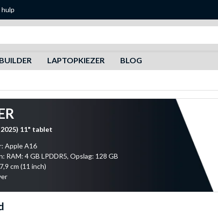
 hulp
Zoeken
BUILDER
LAPTOPKIEZER
BLOG
ER
(2025) 11" tablet
r: Apple A16
: RAM: 4 GB LPDDR5, Opslag: 128 GB
7,9 cm (11 inch)
ver
d