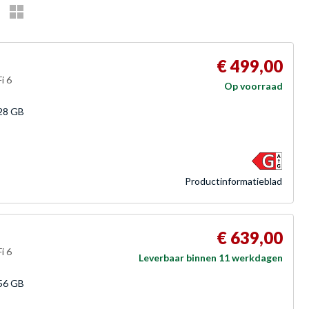
€ 499,00
i 6
Op voorraad
28 GB
Product­informatieblad
€ 639,00
i 6
Leverbaar binnen 11 werkdagen
56 GB