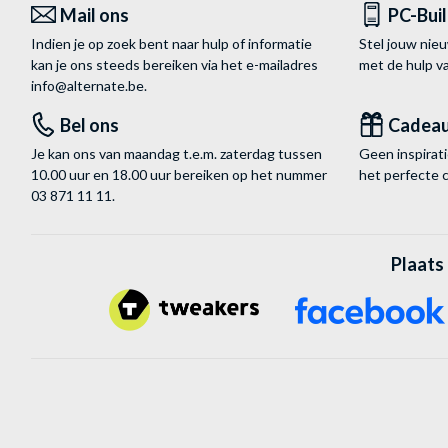
Mail ons
PC-Bui
Indien je op zoek bent naar hulp of informatie
Stel jouw nie
kan je ons steeds bereiken via het
e-mailadres
met de hulp 
info@alternate.be
.
Bel ons
Cadea
Je kan ons van maandag t.e.m. zaterdag tussen
Geen inspira
10.00 uur en 18.00 uur bereiken op het nummer
het perfecte 
03 871 11 11
.
Plaats