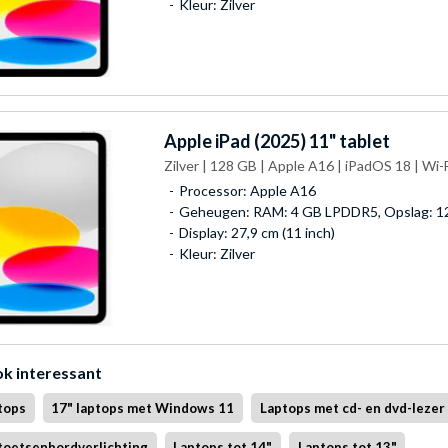
Kleur: Zilver
Apple
iPad (2025) 11" tablet
Zilver | 128 GB | Apple A16 | iPadOS 18 | Wi-F
Processor: Apple A16
Geheugen: RAM: 4 GB LPDDR5, Opslag: 1
Display: 27,9 cm (11 inch)
Kleur: Zilver
ok interessant
tops
17" laptops met Windows 11
Laptops met cd- en dvd-lezer
toetsenbordverlichting
Laptops tot 14"
Laptops tot 13"