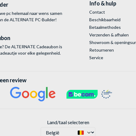
Info & hulp
lder
Contact
uwe pc helemaal naar wens samen
van de ALTERNATE
PC-Builder!
Beschikbaarheid
Betaalmethodes
Verzenden & afhalen
ubon
Showroom & openingsu
tie? De ALTERNATE Cadeaubon is
Retourneren
cadeautje voor elke gelegenheid.
Service
 een review
Land/taal selecteren