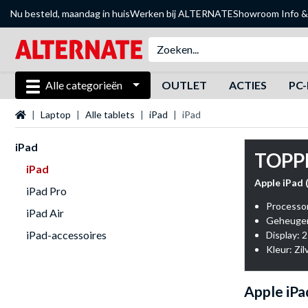
Nu besteld, maandag in huis
Werken bij ALTERNATE
Showroom
Info &
Alle categorieën
OUTLET
ACTIES
PC-
Startpagina
Laptop
Alle tablets
iPad
iPad
iPad
TOPP
iPad
Apple iPad 
iPad Pro
Processo
iPad Air
Geheugen
iPad-accessoires
Display: 2
Kleur: Zil
Apple iPa