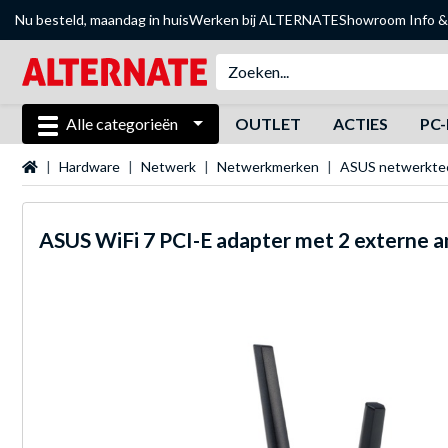
Nu besteld, maandag in huis
Werken bij ALTERNATE
Showroom
Info &
Alle categorieën
OUTLET
ACTIES
PC-
Startpagina
Hardware
Netwerk
Netwerkmerken
ASUS netwerkte
ASUS
WiFi 7 PCI-E adapter met 2 externe