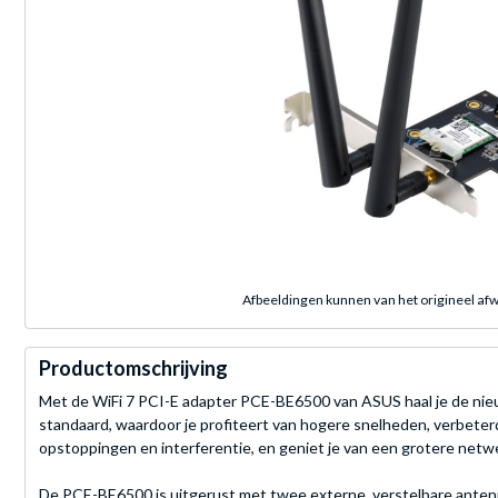
Afbeeldingen kunnen van het origineel afw
Productomschrijving
Met de WiFi 7 PCI-E adapter PCE-BE6500 van ASUS haal je de nieu
standaard, waardoor je profiteert van hogere snelheden, verbeter
opstoppingen en interferentie, en geniet je van een grotere netwe
De PCE-BE6500 is uitgerust met twee externe, verstelbare antenn