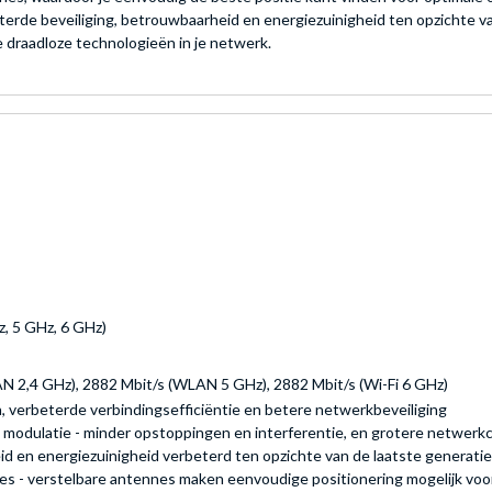
terde beveiliging, betrouwbaarheid en energiezuinigheid ten opzichte 
 draadloze technologieën in je netwerk.
Hz, 5 GHz, 6 GHz)
N 2,4 GHz), 2882 Mbit/s (WLAN 5 GHz), 2882 Mbit/s (Wi-Fi 6 GHz)
en, verbeterde verbindingsefficiëntie en betere netwerkbeveiliging
odulatie - minder opstoppingen en interferentie, en grotere netwerkca
eid en energiezuinigheid verbeterd ten opzichte van de laatste generati
es - verstelbare antennes maken eenvoudige positionering mogelijk vo