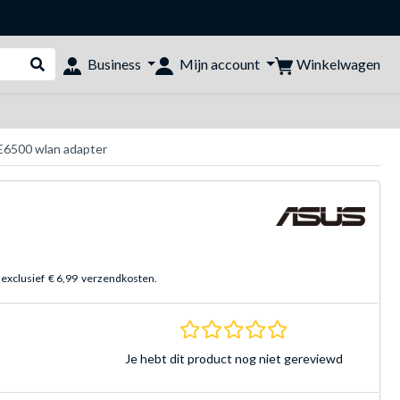
Winkelwagen
Business
Mijn account
Webshop doorzoeken
E6500 wlan adapter
 exclusief
€ 6,99
verzendkosten.
0.0 sterren Gebasee
Je hebt dit product nog niet gereviewd