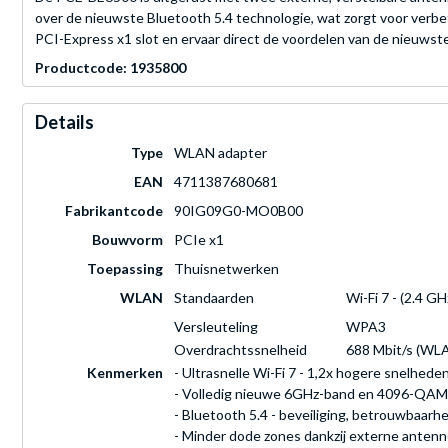
over de nieuwste Bluetooth 5.4 technologie, wat zorgt voor verbe
PCI-Express x1 slot en ervaar direct de voordelen van de nieuwste
Productcode: 1935800
Details
Type
WLAN adapter
EAN
4711387680681
Fabrikantcode
90IG09G0-MO0B00
Bouwvorm
PCIe x1
Toepassing
Thuisnetwerken
WLAN
Standaarden
Wi-Fi 7 - (2.4 G
Versleuteling
WPA3
Overdrachtssnelheid
688 Mbit/s (WLA
Kenmerken
- Ultrasnelle Wi-Fi 7 - 1,2x hogere snelhed
- Volledig nieuwe 6GHz-band en 4096-QAM m
- Bluetooth 5.4 - beveiliging, betrouwbaarh
- Minder dode zones dankzij externe antenn