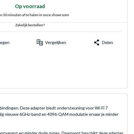
Op voorraad
n 30 minuten af te halen in onze showroom
Zakelijk bestellen?
voegen
Vergelijken
Delen
bindingen. Deze adapter biedt ondersteuning voor Wi-Fi 7
lledig nieuwe 6GHz-band en 4096-QAM modulatie ervaar je minder
 ontvangst en minder dode zones. Daarnaast beschikt deze adapter