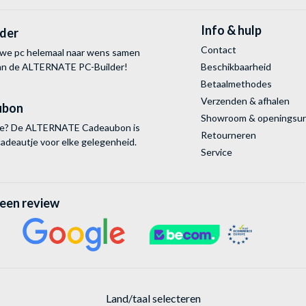
Info & hulp
lder
Contact
uwe pc helemaal naar wens samen
van de ALTERNATE
PC-Builder!
Beschikbaarheid
Betaalmethodes
Verzenden & afhalen
ubon
Showroom & openingsu
tie? De ALTERNATE Cadeaubon is
Retourneren
cadeautje voor elke gelegenheid.
Service
 een review
Land/taal selecteren