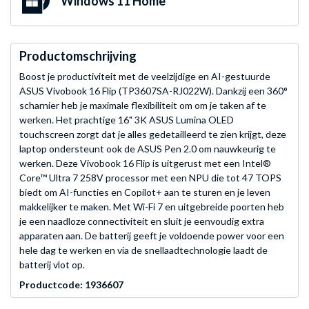
Windows 11 Home
Productomschrijving
Boost je productiviteit met de veelzijdige en AI-gestuurde
ASUS Vivobook 16 Flip (TP3607SA-RJ022W). Dankzij een 360°
scharnier heb je maximale flexibiliteit om om je taken af te
werken. Het prachtige 16" 3K ASUS Lumina OLED
touchscreen zorgt dat je alles gedetailleerd te zien krijgt, deze
laptop ondersteunt ook de ASUS Pen 2.0 om nauwkeurig te
werken. Deze Vivobook 16 Flip is uitgerust met een Intel®
Core™ Ultra 7 258V processor met een NPU die tot 47 TOPS
biedt om AI-functies en Copilot+ aan te sturen en je leven
makkelijker te maken. Met Wi-Fi 7 en uitgebreide poorten heb
je een naadloze connectiviteit en sluit je eenvoudig extra
apparaten aan. De batterij geeft je voldoende power voor een
hele dag te werken en via de snellaadtechnologie laadt de
batterij vlot op.
Productcode: 1936607