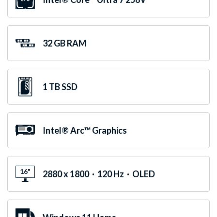
32 GB RAM
1 TB SSD
Intel® Arc™ Graphics
16"
2880 x 1800 · 120 Hz · OLED