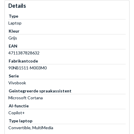
Details
Type
Laptop
Kleur
Grijs
EAN
4711387828632
Fabrikantcode
90NB1511-M003M0
Serie
Vivobook
Geïntegreerde spraakassistent
Microsoft Cortana
AI-functie
Copilot+
Type laptop
Convertible, MultiMedia