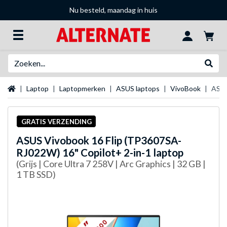
Nu besteld, maandag in huis
Zoeken
Websh
Startpagina
Laptop
Laptopmerken
ASUS laptops
VivoBook
ASUS
GRATIS VERZENDING
ASUS
Vivobook 16 Flip (TP3607SA-
RJ022W) 16" Copilot+ 2-in-1 laptop
(Grijs | Core Ultra 7 258V | Arc Graphics | 32 GB |
1 TB SSD)