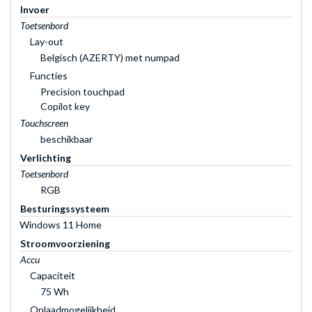
Invoer
Toetsenbord
Lay-out
Belgisch (AZERTY) met numpad
Functies
Precision touchpad
Copilot key
Touchscreen
beschikbaar
Verlichting
Toetsenbord
RGB
Besturingssysteem
Windows 11 Home
Stroomvoorziening
Accu
Capaciteit
75 Wh
Oplaadmogelijkheid