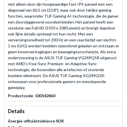
niet alleen door zijn hoogwaardige Fast IPS-paneel met een
diagonaal van 60,5 cm (23,8"), maar ook door talrijke gaming
functies, waaronder TUF Gaming AI-technologie, die de gamer
een doorslaggevend voordeel bieden. Het paneel heeft een
resolutie van Full HD (1920 x 1080 pixels) en brengt daardoor
ook fijne details optimaal tot hun recht. Met een
verversingssnelheid tot 200 Hz en een reactietijd van slechts
1 ms (GtG) worden beelden razendsnel geladen en ontstaan er
geen invoervertragingen en bewegingsonscherpte. Als extra
ondersteuning is de ASUS TUF Gaming VG249Q5R uitgerust
met AMD's Free-Sync Premium- en Adaptive-Sync-
technologie, die bovendien alle artefacten of storende
beelden elimineert. De ASUS TUF Gaming VG249Q5R:
ontworpen voor professionele gamers en meeslepende
gameplay.
Productcode: 100142860
Details
Energie-efficiëntieklasse SDR