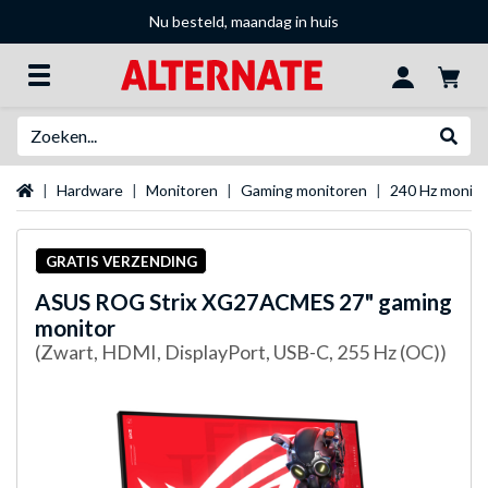
Nu besteld, maandag in huis
Zoeken
Websh
Startpagina
Hardware
Monitoren
Gaming monitoren
240 Hz monit
GRATIS VERZENDING
ASUS
ROG Strix XG27ACMES 27" gaming
monitor
(Zwart, HDMI, DisplayPort, USB-C, 255 Hz (OC))