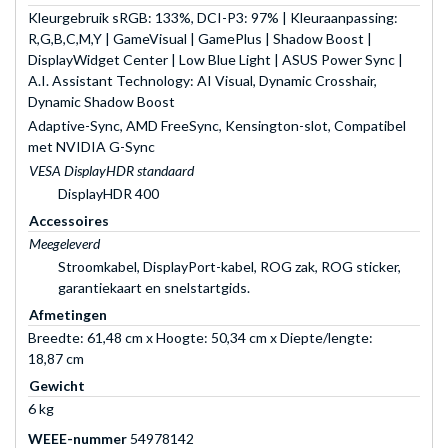
Kleurgebruik sRGB: 133%, DCI-P3: 97% | Kleuraanpassing:
R,G,B,C,M,Y | GameVisual | GamePlus | Shadow Boost |
DisplayWidget Center | Low Blue Light | ASUS Power Sync |
A.I. Assistant Technology: AI Visual, Dynamic Crosshair,
Dynamic Shadow Boost
Adaptive-Sync, AMD FreeSync, Kensington-slot, Compatibel
met NVIDIA G-Sync
VESA DisplayHDR standaard
DisplayHDR 400
Accessoires
Meegeleverd
Stroomkabel, DisplayPort-kabel, ROG zak, ROG sticker,
garantiekaart en snelstartgids.
Afmetingen
Breedte: 61,48 cm x Hoogte: 50,34 cm x Diepte/lengte:
18,87 cm
Gewicht
6 kg
WEEE-nummer
54978142