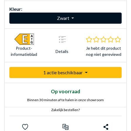
Kleur:
Zwart
0.0 s
Je hebt dit product
Product­
Details
nog niet gereviewd
informatieblad
1 actie beschikbaar
Op voorraad
Binnen 30 minuten af te halen in onze showroom
Zakelijk bestellen?