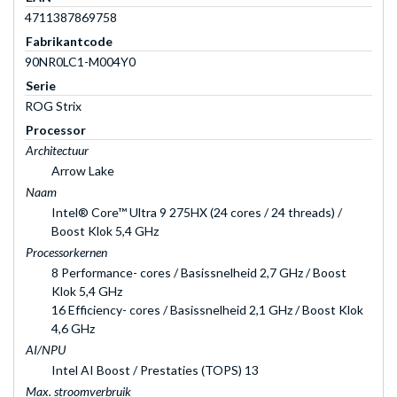
4711387869758
Fabrikantcode
90NR0LC1-M004Y0
Serie
ROG Strix
Processor
Architectuur
Arrow Lake
Naam
Intel® Core™ Ultra 9 275HX (24 cores / 24 threads) /
Boost Klok 5,4 GHz
Processorkernen
8 Performance- cores / Basissnelheid 2,7 GHz / Boost
Klok 5,4 GHz
16 Efficiency- cores / Basissnelheid 2,1 GHz / Boost Klok
4,6 GHz
AI/NPU
Intel AI Boost / Prestaties (TOPS) 13
Max. stroomverbruik