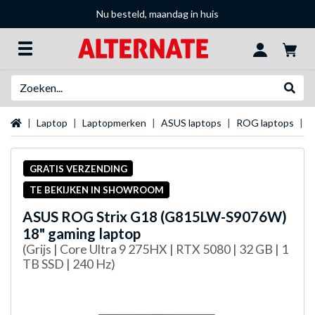
Nu besteld, maandag in huis
Zoeken
Websh
Startpagina
Laptop
Laptopmerken
ASUS laptops
ROG laptops
A
GRATIS VERZENDING
TE BEKIJKEN IN SHOWROOM
ASUS
ROG Strix G18 (G815LW-S9076W)
18" gaming laptop
(Grijs | Core Ultra 9 275HX | RTX 5080 | 32 GB | 1
TB SSD | 240 Hz)