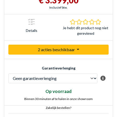
€ 3.399,00
Inclusief btw.
0.0 sterr
Je hebt dit product nog niet
Details
gereviewd
2 acties beschikbaar
Garantieverlenging
Op voorraad
Binnen 30 minuten af te halen in onze showroom
Zakelijk bestellen?