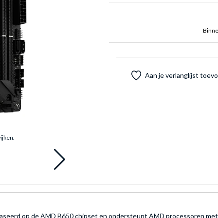
Binne
Aan je verlanglijst toe
ijken.
eerd op de AMD B650 chipset en ondersteunt AMD processoren met e