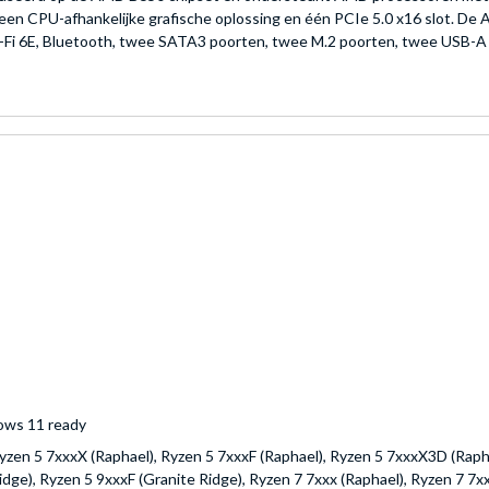
een CPU-afhankelijke grafische oplossing en één PCIe 5.0 x16 slot.
Fi 6E, Bluetooth, twee SATA3 poorten, twee M.2 poorten, twee USB-A 2.0
ows 11 ready
yzen 5 7xxxX (Raphael), Ryzen 5 7xxxF (Raphael), Ryzen 5 7xxxX3D (Rapha
idge), Ryzen 5 9xxxF (Granite Ridge), Ryzen 7 7xxx (Raphael), Ryzen 7 7