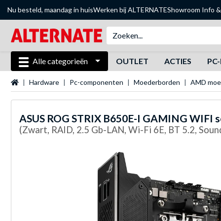
Nu besteld, maandag in huis
Werken bij ALTERNATE
Showroom
Info &
Alle categorieën
OUTLET
ACTIES
PC-
Startpagina
Hardware
Pc-componenten
Moederborden
AMD moe
ASUS
ROG STRIX B650E-I GAMING WIFI s
(Zwart, RAID, 2.5 Gb-LAN, Wi-Fi 6E, BT 5.2, Soun