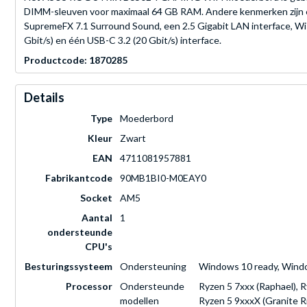
DIMM-sleuven voor maximaal 64 GB RAM. Andere kenmerken zijn 
SupremeFX 7.1 Surround Sound, een 2.5 Gigabit LAN interface, Wi-
Gbit/s) en één USB-C 3.2 (20 Gbit/s) interface.
Productcode: 1870285
Details
Type
Moederbord
Kleur
Zwart
EAN
4711081957881
Fabrikantcode
90MB1BI0-M0EAY0
Socket
AM5
Aantal
1
ondersteunde
CPU's
Besturingssysteem
Ondersteuning
Windows 10 ready, Wind
Processor
Ondersteunde
Ryzen 5 7xxx (Raphael), R
modellen
Ryzen 5 9xxxX (Granite R