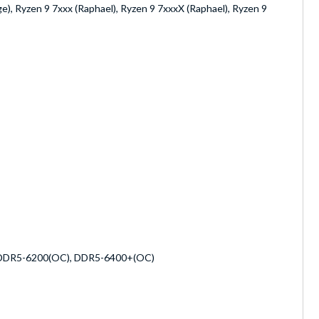
e), Ryzen 9 7xxx (Raphael), Ryzen 9 7xxxX (Raphael), Ryzen 9
 DDR5-6200(OC), DDR5-6400+(OC)