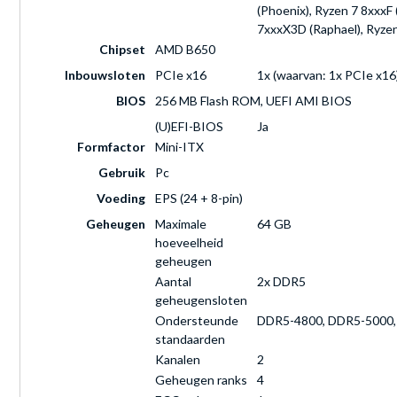
(Phoenix), Ryzen 7 8xxxF 
7xxxX3D (Raphael), Ryzen
Chipset
AMD B650
Inbouwsloten
PCIe x16
1x (waarvan: 1x PCIe x16
BIOS
256 MB Flash ROM, UEFI AMI BIOS
(U)EFI-BIOS
Ja
Formfactor
Mini-ITX
Gebruik
Pc
Voeding
EPS (24 + 8-pin)
Geheugen
Maximale
64 GB
hoeveelheid
geheugen
Aantal
2x DDR5
geheugensloten
Ondersteunde
DDR5-4800, DDR5-5000,
standaarden
Kanalen
2
Geheugen ranks
4