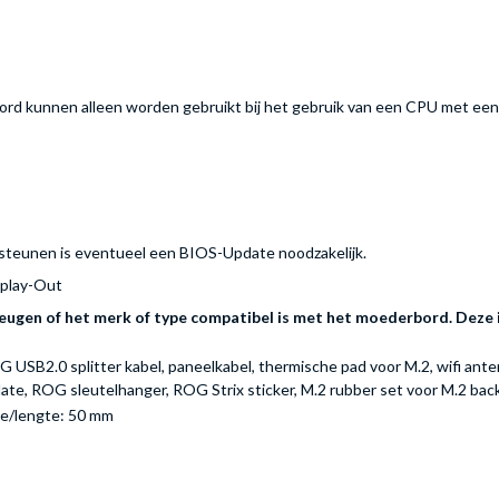
rd kunnen alleen worden gebruikt bij het gebruik van een CPU met een 
teunen is eventueel een BIOS-Update noodzakelijk.
splay-Out
ugen of het merk of type compatibel is met het moederbord. Deze i
 USB2.0 splitter kabel, paneelkabel, thermische pad voor M.2, wifi ante
ate, ROG sleutelhanger, ROG Strix sticker, M.2 rubber set voor M.2 back
e/lengte: 50 mm