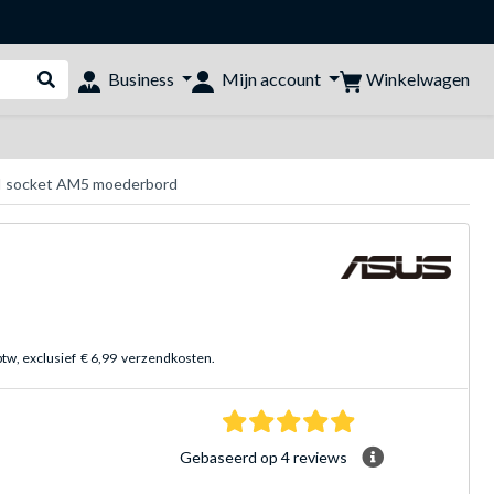
Winkelwagen
Business
Mijn account
Webshop doorzoeken
 socket AM5 moederbord
btw, exclusief
€ 6,99
verzendkosten.
5.0 sterren Gebasee
Gebaseerd op 4 reviews