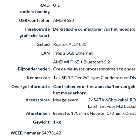
RAID
0, 1
ondersteuning
USB-controller
AMD B650
Ingebouwde
De grafische connectoren van het moederbo
grafische kaart
Geluid
Realtek ALC4080
LAN
Intel 2.5Gb Ethernet
AMD Wi-Fi 6E + Bluetooth 5.2
Bijzonderheden
Om de nieuwste processorkernen te onders
Kenmerken
1x USB 3.2 Gen2x2 type-C ondersteunt Di
Overige informatie
Controleer voor het aanschaffen van gehe
het moederbord.
Accessoires
Meegeleverd
2x SATA 6Gb/s kabel, ROG
Latch set voor M.2 backpl
Afmetingen
Breedte: 170 mm x Hoogte: 170 mm x Diept
Gewicht
1 kg
WEEE-nummer
54978142