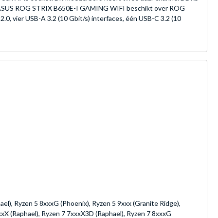
 De ASUS ROG STRIX B650E-I GAMING WIFI beschikt over ROG
, vier USB-A 3.2 (10 Gbit/s) interfaces, één USB-C 3.2 (10
el), Ryzen 5 8xxxG (Phoenix), Ryzen 5 9xxx (Granite Ridge),
xxxX (Raphael), Ryzen 7 7xxxX3D (Raphael), Ryzen 7 8xxxG