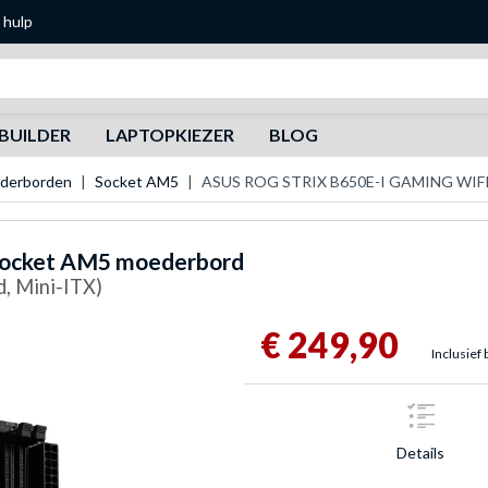
 hulp
Zoeken
BUILDER
LAPTOPKIEZER
BLOG
derborden
Socket AM5
ASUS ROG STRIX B650E-I GAMING WIFI
ocket AM5 moederbord
d, Mini-ITX)
€ 249,90
Inclusief 
Details