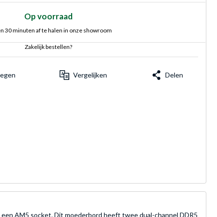
Op voorraad
n 30 minuten af te halen in onze showroom
Zakelijk bestellen?
voegen
Vergelijken
Delen
en AM5 socket. Dit moederbord heeft twee dual-channel DDR5