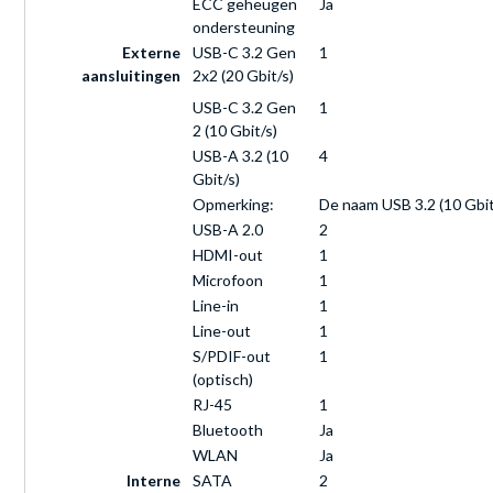
ECC geheugen
Ja
ondersteuning
Externe
USB-C 3.2 Gen
1
aansluitingen
2x2 (20 Gbit/s)
USB-C 3.2 Gen
1
2 (10 Gbit/s)
USB-A 3.2 (10
4
Gbit/s)
Opmerking:
De naam USB 3.2 (10 Gbit
USB-A 2.0
2
HDMI-out
1
Microfoon
1
Line-in
1
Line-out
1
S/PDIF-out
1
(optisch)
RJ-45
1
Bluetooth
Ja
WLAN
Ja
Interne
SATA
2