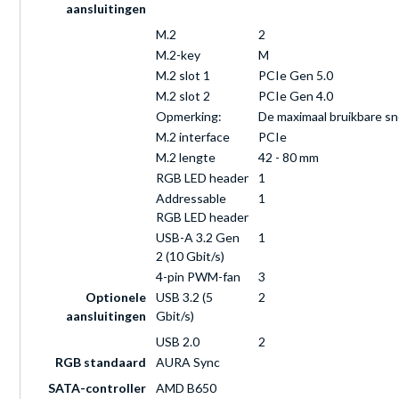
aansluitingen
M.2
2
M.2-key
M
M.2 slot 1
PCIe Gen 5.0
M.2 slot 2
PCIe Gen 4.0
Opmerking:
De maximaal bruikbare sne
M.2 interface
PCIe
M.2 lengte
42 - 80 mm
RGB LED header
1
Addressable
1
RGB LED header
USB-A 3.2 Gen
1
2 (10 Gbit/s)
4-pin PWM-fan
3
Optionele
USB 3.2 (5
2
aansluitingen
Gbit/s)
USB 2.0
2
RGB standaard
AURA Sync
SATA-controller
AMD B650