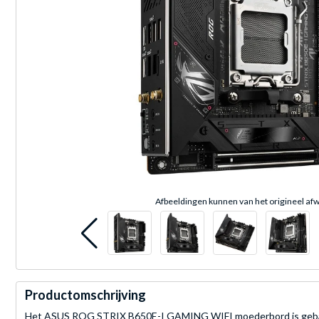
Afbeeldingen kunnen van het origineel afw
Productomschrijving
Het ASUS ROG STRIX B650E-I GAMING WIFI moederbord is gebas