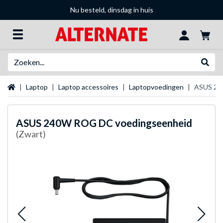
Nu besteld, dinsdag in huis
Zoeken
Websh
Startpagina
Laptop
Laptop accessoires
Laptopvoedingen
ASUS 24
ASUS
240W ROG DC voedingseenheid
(Zwart)