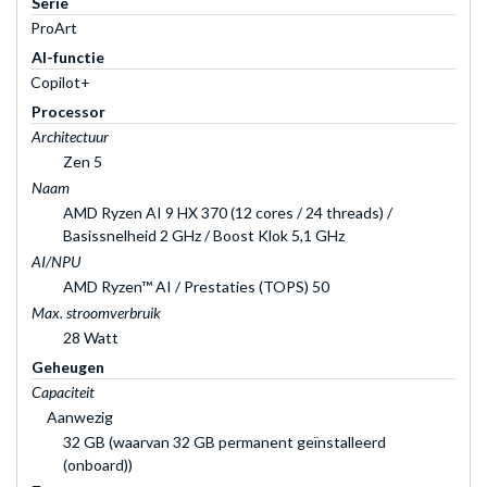
Serie
ProArt
AI-functie
Copilot+
Processor
Architectuur
Zen 5
Naam
AMD Ryzen AI 9 HX 370 (12 cores / 24 threads) /
Basissnelheid 2 GHz / Boost Klok 5,1 GHz
AI/NPU
AMD Ryzen™ AI / Prestaties (TOPS) 50
Max. stroomverbruik
28 Watt
Geheugen
Capaciteit
Aanwezig
32 GB (waarvan 32 GB permanent geïnstalleerd
(onboard))