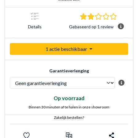
2.0 sterre
Gebaseerd op 1 review
Details
1 actie beschikbaar
Garantieverlenging
Op voorraad
Binnen 30 minuten af te halen in onze showroom
Zakelijk bestellen?