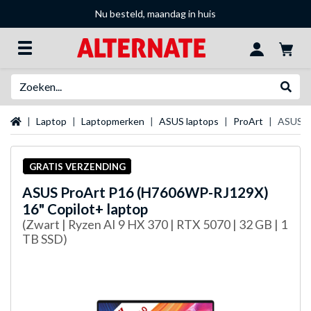
Nu besteld, maandag in huis
Zoeken
Websh
Startpagina
Laptop
Laptopmerken
ASUS laptops
ProArt
ASUS P
GRATIS VERZENDING
ASUS
ProArt P16 (H7606WP-RJ129X)
16" Copilot+ laptop
(Zwart | Ryzen AI 9 HX 370 | RTX 5070 | 32 GB | 1
TB SSD)