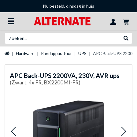
Nu besteld, dinsdag in huis
Zoeken
Websh
Startpagina
Hardware
Randapparatuur
UPS
APC Back-UPS 2200VA
APC
Back-UPS 2200VA, 230V, AVR ups
(Zwart, 4x FR, BX2200MI-FR)