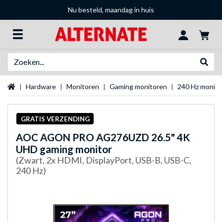
Nu besteld, maandag in huis
Zoeken
Websh
Startpagina
Hardware
Monitoren
Gaming monitoren
240 Hz monit
GRATIS VERZENDING
AOC
AGON PRO AG276UZD 26.5" 4K
UHD gaming monitor
(Zwart, 2x HDMI, DisplayPort, USB-B, USB-C,
240 Hz)