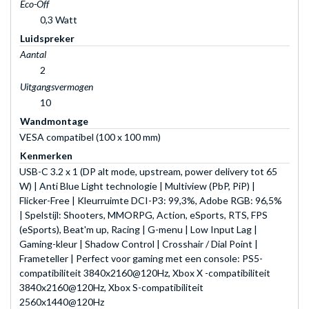
Eco-Off
0,3 Watt
Luidspreker
Aantal
2
Uitgangsvermogen
10
Wandmontage
VESA compatibel (100 x 100 mm)
Kenmerken
USB-C 3.2 x 1 (DP alt mode, upstream, power delivery tot 65
W) | Anti Blue Light technologie | Multiview (PbP, PiP) |
Flicker-Free | Kleurruimte DCI-P3: 99,3%, Adobe RGB: 96,5%
| Spelstijl: Shooters, MMORPG, Action, eSports, RTS, FPS
(eSports), Beat'm up, Racing | G-menu | Low Input Lag |
Gaming-kleur | Shadow Control | Crosshair / Dial Point |
Frameteller | Perfect voor gaming met een console: PS5-
compatibiliteit 3840x2160@120Hz, Xbox X -compatibiliteit
3840x2160@120Hz, Xbox S-compatibiliteit
2560x1440@120Hz