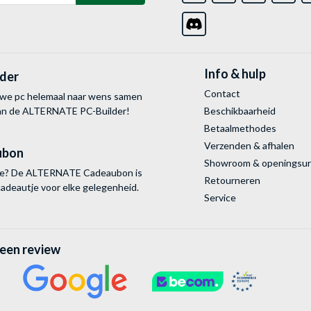
Info & hulp
lder
Contact
uwe pc helemaal naar wens samen
van de ALTERNATE
PC-Builder!
Beschikbaarheid
Betaalmethodes
Verzenden & afhalen
ubon
Showroom & openingsu
tie? De ALTERNATE Cadeaubon is
Retourneren
cadeautje voor elke gelegenheid.
Service
 een review