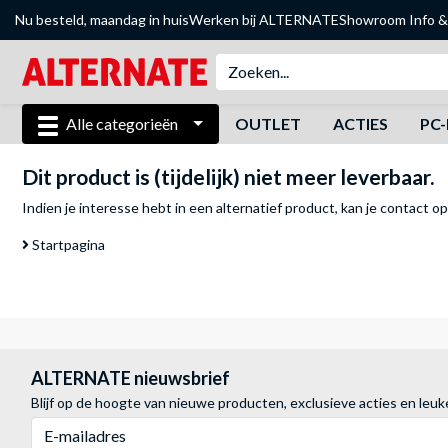
Nu besteld, maandag in huis
Werken bij ALTERNATE
Showroom
Info &
Alle categorieën
OUTLET
ACTIES
PC-
Dit product is (tijdelijk) niet meer leverbaar.
Indien je interesse hebt in een alternatief product, kan je
contact o
Startpagina
ALTERNATE nieuwsbrief
Blijf op de hoogte van nieuwe producten, exclusieve acties en leuk
E-mailadres