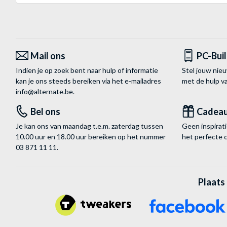
Mail ons
PC-Bui
Indien je op zoek bent naar hulp of informatie
Stel jouw nie
kan je ons steeds bereiken via het
e-mailadres
met de hulp 
info@alternate.be
.
Bel ons
Cadea
Je kan ons van maandag t.e.m. zaterdag tussen
Geen inspira
10.00 uur en 18.00 uur bereiken op het nummer
het perfecte 
03 871 11 11
.
Plaats