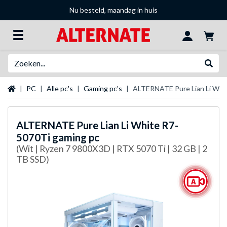
Nu besteld, maandag in huis
Zoeken
Websh
Startpagina
PC
Alle pc's
Gaming pc's
ALTERNATE Pure Lian Li Whi
ALTERNATE
Pure Lian Li White R7-
5070Ti gaming pc
(Wit | Ryzen 7 9800X3D | RTX 5070 Ti | 32 GB | 2
TB SSD)