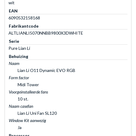
wit
EAN
6090532158168
Fabrikantcode
ALTLIANLI5070NNBB9800X3DWHITE
Serie
Pure Lian Li
Behuizing
Naam
Lian Li O11 Dynamic EVO RGB
Form factor
Midi Tower
Voorgeïnstalleerde fans
10 st.
Naam casefan
Lian Li Uni Fan SL120
Window Kit aanwezig
Ja
Processor