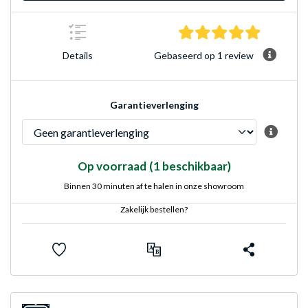
5.0 sterre
Gebaseerd op 1 review
Details
Garantieverlenging
Op voorraad
(1 beschikbaar)
Binnen 30 minuten af te halen in onze showroom
Zakelijk bestellen?