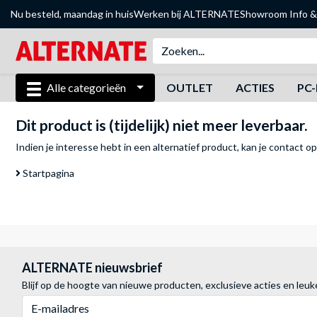
Nu besteld, maandag in huis
Werken bij ALTERNATE
Showroom
Info &
Alle categorieën
OUTLET
ACTIES
PC-
Dit product is (tijdelijk) niet meer leverbaar.
Indien je interesse hebt in een alternatief product, kan je
contact o
Startpagina
ALTERNATE nieuwsbrief
Blijf op de hoogte van nieuwe producten, exclusieve acties en leuk
E-mailadres