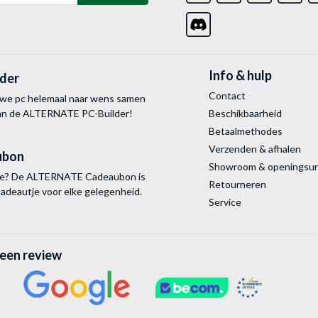
Info & hulp
lder
Contact
uwe pc helemaal naar wens samen
van de ALTERNATE
PC-Builder!
Beschikbaarheid
Betaalmethodes
Verzenden & afhalen
ubon
Showroom & openingsu
tie? De ALTERNATE Cadeaubon is
Retourneren
cadeautje voor elke gelegenheid.
Service
 een review