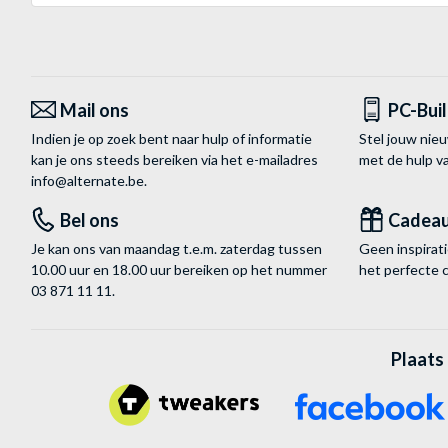
Mail ons
PC-Bui
Indien je op zoek bent naar hulp of informatie
Stel jouw nie
kan je ons steeds bereiken via het
e-mailadres
met de hulp 
info@alternate.be
.
Bel ons
Cadea
Je kan ons van maandag t.e.m. zaterdag tussen
Geen inspira
10.00 uur en 18.00 uur bereiken op het nummer
het perfecte 
03 871 11 11
.
Plaats