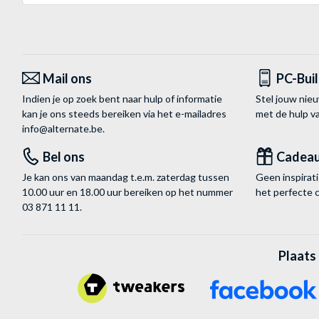
Mail ons
PC-Bui
Indien je op zoek bent naar hulp of informatie
Stel jouw nie
kan je ons steeds bereiken via het
e-mailadres
met de hulp 
info@alternate.be
.
Bel ons
Cadea
Je kan ons van maandag t.e.m. zaterdag tussen
Geen inspira
10.00 uur en 18.00 uur bereiken op het nummer
het perfecte 
03 871 11 11
.
Plaats