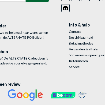
Info & hulp
lder
Contact
uwe pc helemaal naar wens samen
van de ALTERNATE
PC-Builder!
Beschikbaarheid
Betaalmethodes
Verzenden & afhalen
ubon
Showroom & openingsu
tie? De ALTERNATE Cadeaubon is
Retourneren
cadeautje voor elke gelegenheid.
Service
 een review