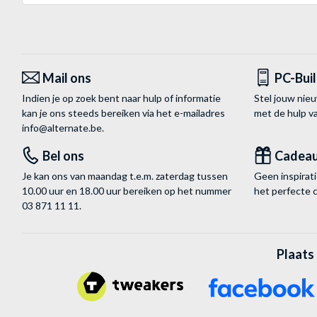
Mail ons
PC-Bui
Indien je op zoek bent naar hulp of informatie
Stel jouw nie
kan je ons steeds bereiken via het
e-mailadres
met de hulp 
info@alternate.be
.
Bel ons
Cadea
Je kan ons van maandag t.e.m. zaterdag tussen
Geen inspira
10.00 uur en 18.00 uur bereiken op het nummer
het perfecte 
03 871 11 11
.
Plaats