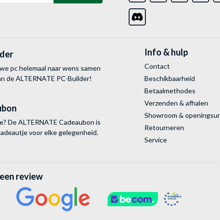
Info & hulp
lder
Contact
uwe pc helemaal naar wens samen
van de ALTERNATE
PC-Builder!
Beschikbaarheid
Betaalmethodes
Verzenden & afhalen
ubon
Showroom & openingsu
tie? De ALTERNATE Cadeaubon is
Retourneren
cadeautje voor elke gelegenheid.
Service
 een review