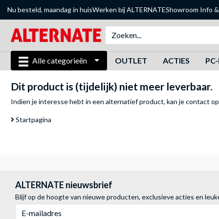
Nu besteld, maandag in huis
Werken bij ALTERNATE
Showroom
Info &
Alle categorieën
OUTLET
ACTIES
PC-
Dit product is (tijdelijk) niet meer leverbaar.
Indien je interesse hebt in een alternatief product, kan je
contact o
Startpagina
ALTERNATE nieuwsbrief
Blijf op de hoogte van nieuwe producten, exclusieve acties en leuk
E-mailadres