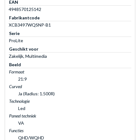
EAN
4948570125142
Fabrikantcode
XCB3497WQSNP-B1
Serie
ProLite
Geschikt voor
Zakelijk, Multimedia
Beeld
Formaat
21:9
Curved
Ja (Radius: 1.500R)
Technologie
Led
Paneel techniek
VA
Functies
QHD/WQHD