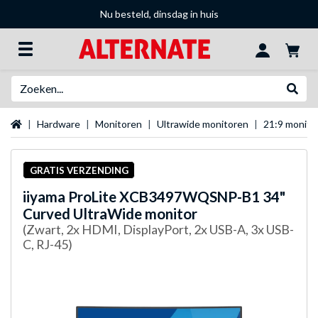
Nu besteld, dinsdag in huis
Zoeken
Websh
Startpagina
Hardware
Monitoren
Ultrawide monitoren
21:9 monito
GRATIS VERZENDING
iiyama
ProLite XCB3497WQSNP-B1 34"
Curved UltraWide monitor
(Zwart, 2x HDMI, DisplayPort, 2x USB-A, 3x USB-
C, RJ-45)