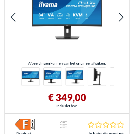
Afbeeldingen kunnen van het origineel afwijken.
€ 349,00
Inclusief btw.
0.0 s
Je hebt dit product
Product­