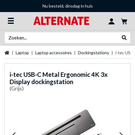
Nu besteld, dinsdag in huis
Zoeken
Websh
Startpagina
Laptop
Laptop accessoires
Dockingstations
i-tec USB
i-tec
USB-C Metal Ergonomic 4K 3x
Display dockingstation
(Grijs)