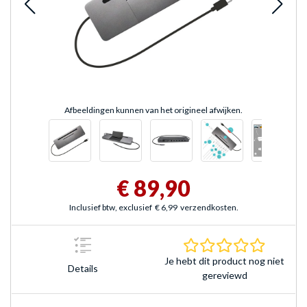
Afbeeldingen kunnen van het origineel afwijken.
€ 89,90
Inclusief btw, exclusief
€ 6,99
verzendkosten.
0.0 sterr
Je hebt dit product nog niet
Details
gereviewd