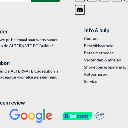
Info & hulp
lder
Contact
uwe pc helemaal naar wens samen
van de ALTERNATE
PC-Builder!
Beschikbaarheid
Betaalmethodes
Verzenden & afhalen
ubon
Showroom & openingsu
tie? De ALTERNATE Cadeaubon is
Retourneren
cadeautje voor elke gelegenheid.
Service
 een review