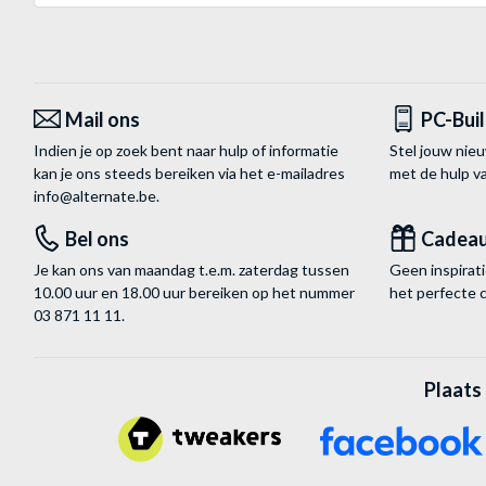
Mail ons
PC-Bui
Indien je op zoek bent naar hulp of informatie
Stel jouw nie
kan je ons steeds bereiken via het
e-mailadres
met de hulp 
info@alternate.be
.
Bel ons
Cadea
Je kan ons van maandag t.e.m. zaterdag tussen
Geen inspira
10.00 uur en 18.00 uur bereiken op het nummer
het perfecte 
03 871 11 11
.
Plaats