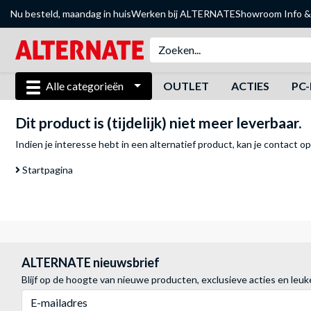
Nu besteld, maandag in huis
Werken bij ALTERNATE
Showroom
Info &
Alle categorieën
OUTLET
ACTIES
PC-
Dit product is (tijdelijk) niet meer leverbaar.
Indien je interesse hebt in een alternatief product, kan je
contact o
Startpagina
ALTERNATE nieuwsbrief
Blijf op de hoogte van nieuwe producten, exclusieve acties en leuk
E-mailadres