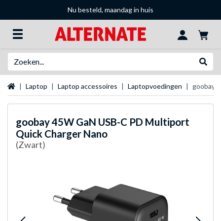
Nu besteld, maandag in huis
Zoeken
Websh
Startpagina
Laptop
Laptop accessoires
Laptopvoedingen
goobay 4
goobay
45W GaN USB-C PD Multiport
Quick Charger Nano
(Zwart)