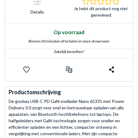
0.0 sterr
Je hebt dit product nog niet
Details
gereviewd
Op voorraad
Binnen 30 minuten af te halen in onze showroom
Zakelijk bestellen?
Productomschrijving
De goobay USB-C PD GaN snellader Nano 65331 met Power
Delivery 3.0 zorgt voor snel en betrouwbaar opladen van alle
apparaten, van Bluetooth hoofdtelefoons tot laptops. De
halfgeleiders met GaN-technologie zorgen voor sneller en
efficiënter opladen en een lichter, compacter ontwerp in
vergelijking met conventionele laders. Met zijn compacte