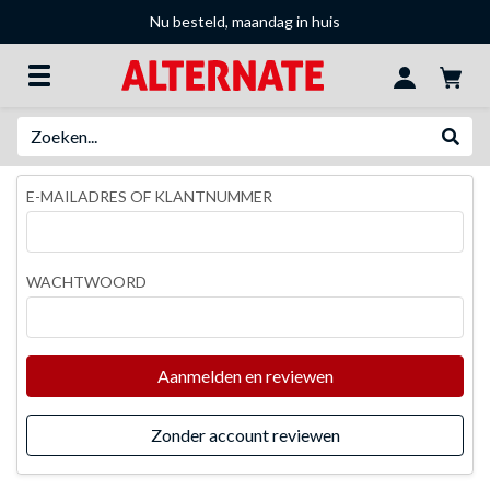
Nu besteld, maandag in huis
Zoeken
Websh
E-MAILADRES OF KLANTNUMMER
WACHTWOORD
Aanmelden en reviewen
Zonder account reviewen