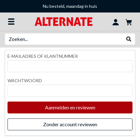
Nu besteld, maandag in huis
Zoeken
Websh
E-MAILADRES OF KLANTNUMMER
WACHTWOORD
Aanmelden en reviewen
Zonder account reviewen