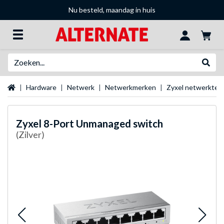
Nu besteld, maandag in huis
Zoeken
Websh
Startpagina
Hardware
Netwerk
Netwerkmerken
Zyxel netwerktec
Zyxel
8-Port Unmanaged switch
(Zilver)