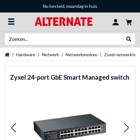
Nu besteld, maandag in huis
Zoeken
Websh
Startpagina
Hardware
Netwerk
Netwerkmerken
Zyxel netwerktec
Zyxel
24-port GbE Smart Managed switch