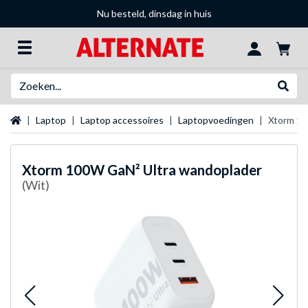
Nu besteld, dinsdag in huis
Zoeken
Websh
Startpagina
Laptop
Laptop accessoires
Laptopvoedingen
Xtorm 10
Xtorm
100W GaN² Ultra wandoplader
(Wit)