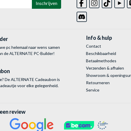
Inschrijven
Info & hulp
lder
Contact
uwe pc helemaal naar wens samen
van de ALTERNATE
PC-Builder!
Beschikbaarheid
Betaalmethodes
Verzenden & afhalen
ubon
Showroom & openingsu
tie? De ALTERNATE Cadeaubon is
Retourneren
cadeautje voor elke gelegenheid.
Service
 een review