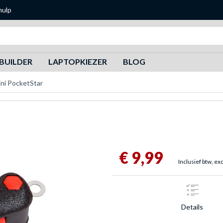
hulp
Zoeken
BUILDER
LAPTOPKIEZER
BLOG
ini PocketStar
€ 9,99
Inclusief btw, ex
Details