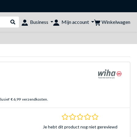
Winkelwagen
Business
Mijn account
Webshop doorzoeken
clusief
€ 6,99
verzendkosten.
0.0 sterren Gebasee
Je hebt dit product nog niet gereviewd