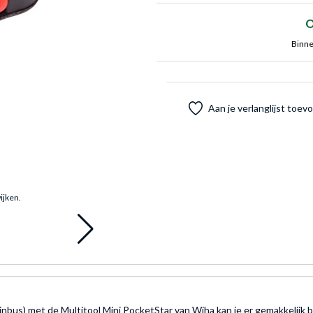
O
Binne
Aan je verlanglijst toe
ijken.
nbus) met de Multitool Mini PocketStar van Wiha kan je er gemakkelijk bij