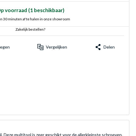
p voorraad
(1 beschikbaar)
n 30 minuten af te halen in onze showroom
Zakelijk bestellen?
voegen
Vergelijken
Delen
. Deze multitool is zeer geschikt voor de allerkleinste schroeven,