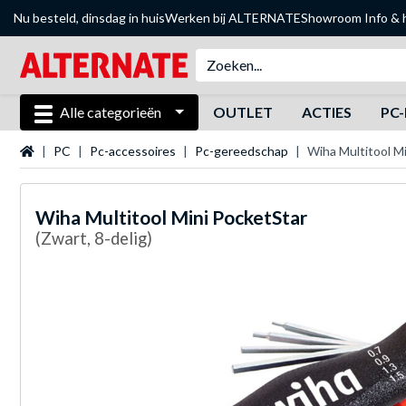
Nu besteld, dinsdag in huis
Werken bij ALTERNATE
Showroom
Info & 
Alle categorieën
OUTLET
ACTIES
PC-
Startpagina
PC
Pc-accessoires
Pc-gereedschap
Wiha Multitool M
Wiha
Multitool Mini PocketStar
(Zwart, 8-delig)