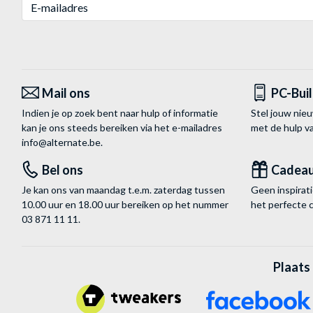
E-mailadres
Mail ons
PC-Bui
Indien je op zoek bent naar hulp of informatie
Stel jouw nie
kan je ons steeds bereiken via het
e-mailadres
met de hulp 
info@alternate.be
.
Bel ons
Cadea
Je kan ons van maandag t.e.m. zaterdag tussen
Geen inspira
10.00 uur en 18.00 uur bereiken op het nummer
het perfecte 
03 871 11 11
.
Plaats