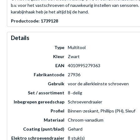
b.v. voor het vastschroeven of nauwkeurig instellen van sensore
karabijnhaak heb je het altijd bij de hand.
Productcode: 1739128
Details
Type
Multitool
Kleur
Zwart
EAN
4010995279363
Fabrikantcode
27936
Gebruik
voor de allerkleinste schroeven
Set / assortiment
8 ‐delig
Inbegrepen gereedschap
Schroevendraaier
Profiel
Binnen-zeskant, Phillips (PH), Sleuf
Materiaal
Chroom-vanadium
Coating (punt/blad)
Gehard
Elektro schroevendraaier
8 stuk(s)