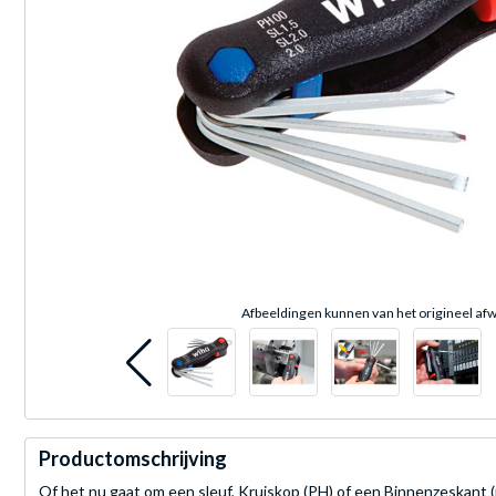
Afbeeldingen kunnen van het origineel afw
Productomschrijving
Of het nu gaat om een sleuf, Kruiskop (PH) of een Binnenzeskant (i