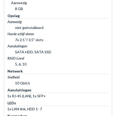
Aanwezig
8 GB
Opslag
Aanwezig
niet geïnstalleerd
Harde schijf sloten
7x 2.5 "/ 3.5" slots
Aansluitingen
SATA HDD, SATA SSD
RAID-Level
5, 6, 10
Netwerk
Snelheid
10 Gbit/s
Aansluitingen
1x RJ-45 (LAN), 1x SFP+
LEDs
1x LAN-link, HDD 1- 7
Kenmerken