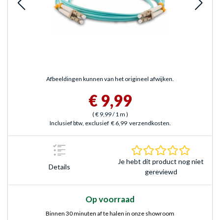
Afbeeldingen kunnen van het origineel afwijken.
€ 9,99
(
€ 9,99
/ 1 m
)
Inclusief btw, exclusief
€ 6,99
verzendkosten.
0.0 sterr
Je hebt dit product nog niet
Details
gereviewd
Op voorraad
Binnen 30 minuten af te halen in onze showroom