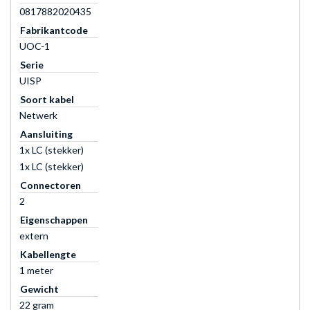
0817882020435
Fabrikantcode
UOC-1
Serie
UISP
Soort kabel
Netwerk
Aansluiting
1x LC (stekker)
1x LC (stekker)
Connectoren
2
Eigenschappen
extern
Kabellengte
1 meter
Gewicht
22 gram