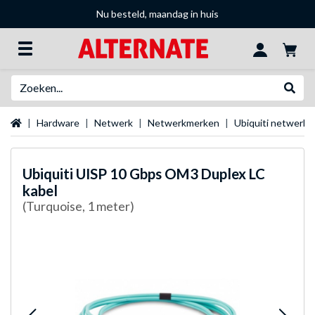
Nu besteld, maandag in huis
Zoeken
Websh
Startpagina
Hardware
Netwerk
Netwerkmerken
Ubiquiti netwerk
Ubiquiti
UISP 10 Gbps OM3 Duplex LC
kabel
(Turquoise, 1 meter)