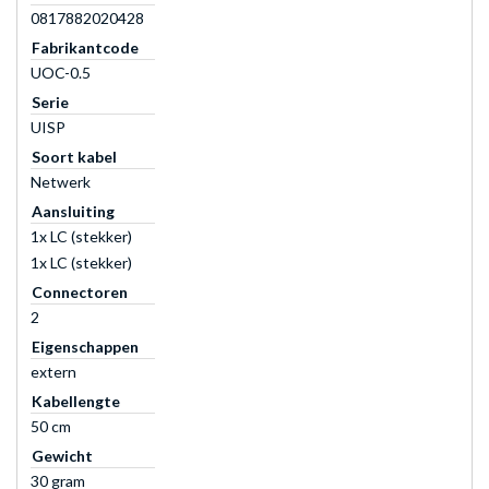
0817882020428
Fabrikantcode
UOC-0.5
Serie
UISP
Soort kabel
Netwerk
Aansluiting
1x LC (stekker)
1x LC (stekker)
Connectoren
2
Eigenschappen
extern
Kabellengte
50 cm
Gewicht
30 gram