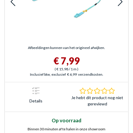
Afbeeldingen kunnen van het origineel afwijken.
€ 7,99
(
€ 15,98
/ 1 m
)
Inclusief btw, exclusief
€ 6,99
verzendkosten.
0.0 sterr
Je hebt dit product nog niet
Details
gereviewd
Op voorraad
Binnen 30 minuten af te halen in onze showroom