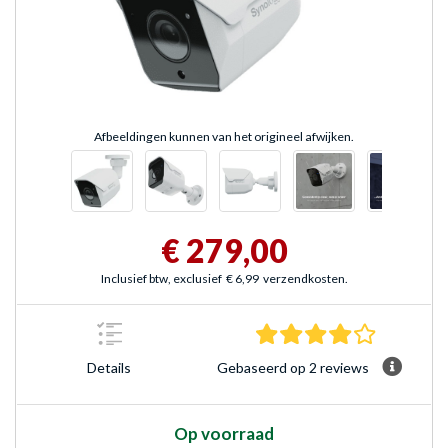
Afbeeldingen kunnen van het origineel afwijken.
€ 279,00
Inclusief btw, exclusief
€ 6,99
verzendkosten.
4.0 sterre
Gebaseerd op 2 reviews
Details
Op voorraad