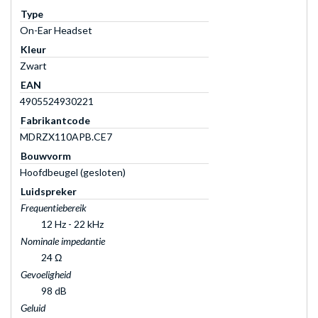
Type
On-Ear Headset
Kleur
Zwart
EAN
4905524930221
Fabrikantcode
MDRZX110APB.CE7
Bouwvorm
Hoofdbeugel (gesloten)
Luidspreker
Frequentiebereik
12 Hz - 22 kHz
Nominale impedantie
24 Ω
Gevoeligheid
98 dB
Geluid