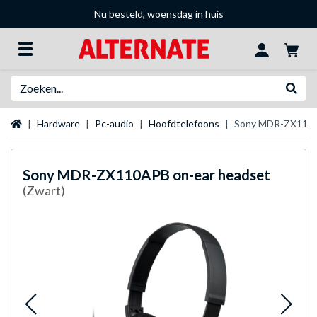
Nu besteld, woensdag in huis
Zoeken
Websh
Startpagina
Hardware
Pc-audio
Hoofdtelefoons
Sony MDR-ZX110A
Sony
MDR-ZX110APB on-ear headset
(Zwart)