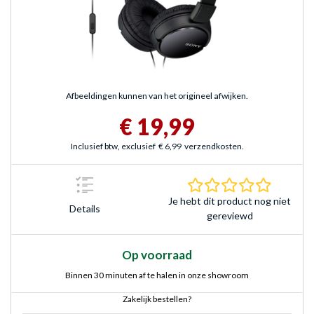
Afbeeldingen kunnen van het origineel afwijken.
€ 19,99
Inclusief btw, exclusief
€ 6,99
verzendkosten.
0.0 sterr
Je hebt dit product nog niet
Details
gereviewd
Op voorraad
Binnen 30 minuten af te halen in onze showroom
Zakelijk bestellen?