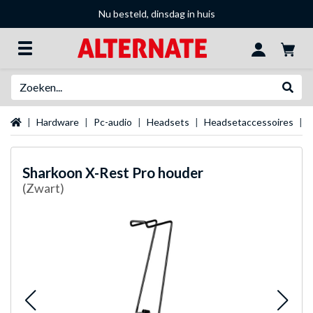
Nu besteld, dinsdag in huis
Zoeken
Websh
Startpagina
Hardware
Pc-audio
Headsets
Headsetaccessoires
S
Sharkoon
X-Rest Pro houder
(Zwart)