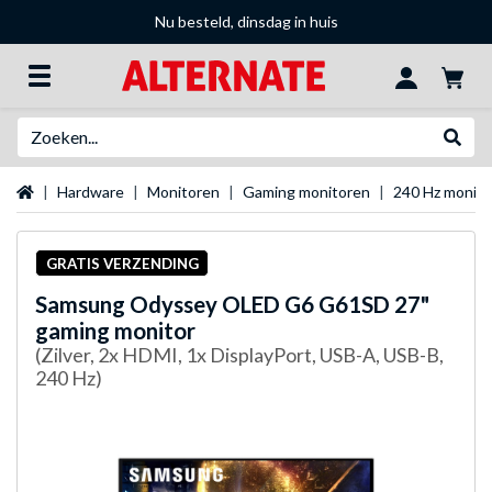
Nu besteld, dinsdag in huis
Zoeken
Websh
Startpagina
Hardware
Monitoren
Gaming monitoren
240 Hz monit
GRATIS VERZENDING
Samsung
Odyssey OLED G6 G61SD 27"
gaming monitor
(Zilver, 2x HDMI, 1x DisplayPort, USB-A, USB-B,
240 Hz)