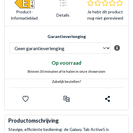
0.0 s
Je hebt dit product
Product­
Details
nog niet gereviewd
informatieblad
Garantieverlenging
Op voorraad
Binnen 30 minuten af te halen in onze showroom
Zakelijk bestellen?
Productomschrijving
Stevige, efficiënte bediening: de Galaxy Tab Active5 is