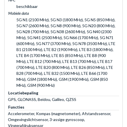
beschikbaar
Mobiele data
5G N1 (2100 MHz), 5G N3 (1800 MHz), 5G N5 (850 MHz),
5G N7 (2600 MHz), 5G N8 (900 MHz), 5G N20 (800 MHz),
5G N28 (700 MHz), 5G N38 (2600 MHz), 5G N40 (2300
MHz), 5G N41 (2500 MHz), 5G N66 (1700 MHz), 5G N71
(600 MHz), 5G N77 (3700 MHz), 5G N78 (3500 MHz), LTE
B1 (2100 MHz), LTE B2 (1900 MHz), LTE B3 (1800 MHz),
LTE B4 (1700 MHz), LTE B5 (850 MHz), LTE B8 (900
MHz), LTE B12 (700 MHz), LTE B13 (700 MHz), LTE B17
(700 MHz), LTE B20 (800 MHz), LTE B26 (850 MHz), LTE
B28 (700 MHz), LTE B32 (1500 MHz), LTE B66 (1700
MHz), GSM (1800 MHz), GSM (1900 MHz), GSM (850
MHz), GSM (900 MHz)
Locatiebepaling
GPS, GLONASS, Beidou, Galileo, QZSS
Functies
Accelerometer, Kompas (magnetometer), Afstandssensor,
Omgevingslichtsensor, 3-assige gyroscoop,
Vingerafdruksensor