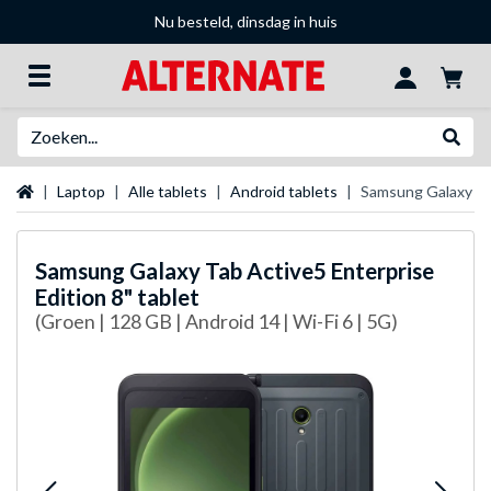
Nu besteld, dinsdag in huis
Zoeken
Websh
Startpagina
Laptop
Alle tablets
Android tablets
Samsung Galaxy Tab
Samsung
Galaxy Tab Active5 Enterprise
Edition 8" tablet
(Groen | 128 GB | Android 14 | Wi-Fi 6 | 5G)