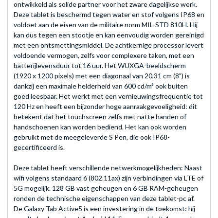
ontwikkeld als solide partner voor het zware dagelijkse werk.
Deze tablet is beschermd tegen water en stof volgens IP68 en
voldoet aan de eisen van de militaire norm MIL-STD 810H. Hij
kan dus tegen een stootje en kan eenvoudig worden gereinigd
met een ontsmettingsmiddel. De achtkernige processor levert
voldoende vermogen, zelfs voor complexere taken, met een
batterijlevensduur tot 16 uur. Het WUXGA-beeldscherm
(1920 x 1200 pixels) met een diagonaal van 20,31 cm (8") is
dankzij een maximale helderheid van 600 cd/m² ook buiten
goed leesbaar. Het werkt met een vernieuwingsfrequentie tot
120 Hz en heeft een bijzonder hoge aanraakgevoeligheid: dit
betekent dat het touchscreen zelfs met natte handen of
handschoenen kan worden bediend. Het kan ook worden
gebruikt met de meegeleverde S Pen, die ook IP68-
gecertificeerd is.
Deze tablet heeft verschillende netwerkmogelijkheden: Naast
wifi volgens standaard 6 (802.11ax) zijn verbindingen via LTE of
5G mogelijk. 128 GB vast geheugen en 6 GB RAM-geheugen
ronden de technische eigenschappen van deze tablet-pc af.
De Galaxy Tab Active5 is een investering in de toekomst: hij