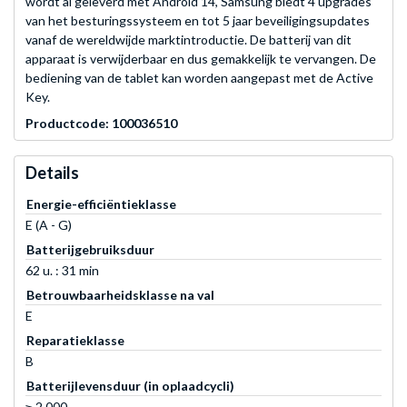
wordt al geleverd met Android 14, Samsung biedt 4 upgrades
van het besturingssysteem en tot 5 jaar beveiligingsupdates
vanaf de wereldwijde marktintroductie. De batterij van dit
apparaat is verwijderbaar en dus gemakkelijk te vervangen. De
bediening van de tablet kan worden aangepast met de Active
Key.
Productcode: 100036510
Details
Energie-efficiëntieklasse
E (A - G)
Batterijgebruiksduur
62 u. : 31 min
Betrouwbaarheidsklasse na val
E
Reparatieklasse
B
Batterijlevensduur (in oplaadcycli)
≥ 2.000