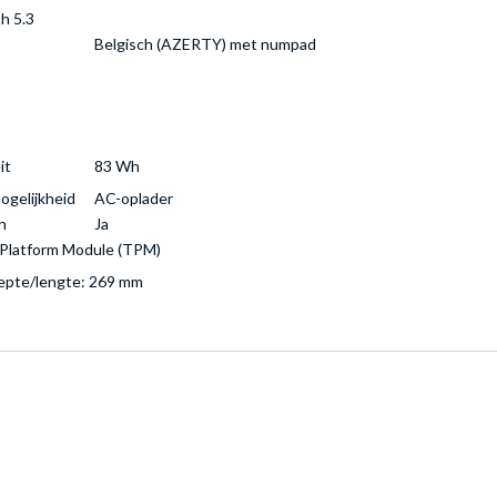
h 5.3
Belgisch (AZERTY) met numpad
it
83 Wh
gelijkheid
AC-oplader
n
Ja
 Platform Module (TPM)
iepte/lengte: 269 mm