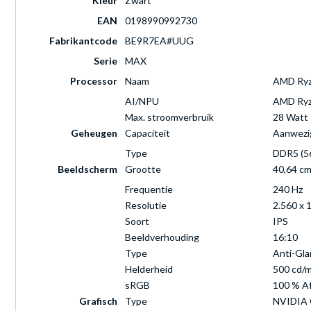
Kleur
Zwart
EAN
0198990992730
Fabrikantcode
BE9R7EA#UUG
Serie
MAX
Processor
Naam
AMD Ryze
AI/NPU
AMD Ryze
Max. stroomverbruik
28 Watt
Geheugen
Capaciteit
Aanwezi
Type
DDR5 (5
Beeldscherm
Grootte
40,64 cm
Frequentie
240 Hz
Resolutie
2.560 x 1
Soort
IPS
Beeldverhouding
16:10
Type
Anti-Gla
Helderheid
500 cd/m
sRGB
100 % A
Grafisch
Type
NVIDIA 