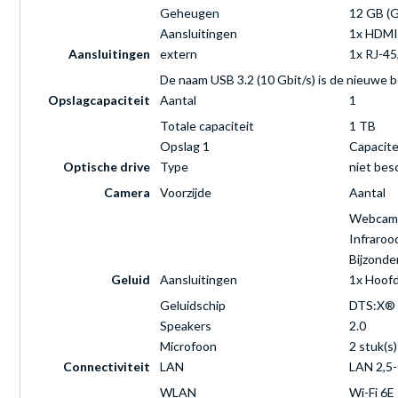
Geheugen
12 GB (
Aansluitingen
1x HDMI 
Aansluitingen
extern
1x RJ-45,
De naam USB 3.2 (10 Gbit/s) is de nieuwe 
Opslagcapaciteit
Aantal
1
Totale capaciteit
1 TB
Opslag 1
Capacite
Optische drive
Type
niet bes
Camera
Voorzijde
Aantal
Webcam
Infraroo
Bijzond
Geluid
Aansluitingen
1x Hoofd
Geluidschip
DTS:X® 
Speakers
2.0
Microfoon
2 stuk(s)
Connectiviteit
LAN
LAN 2,5-
WLAN
Wi-Fi 6E