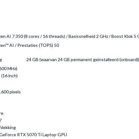
n AI 7 350 (8 cores / 16 threads) / Basissnelheid 2 GHz / Boost Klok 5
n™ AI / Prestaties (TOPS) 50
g
24 GB (waarvan 24 GB permanent geïnstalleerd (onboard)
600 MHz)
 (16 inch)
.600 pixels
re
²
fdekking
GeForce RTX 5070 Ti Laptop-GPU