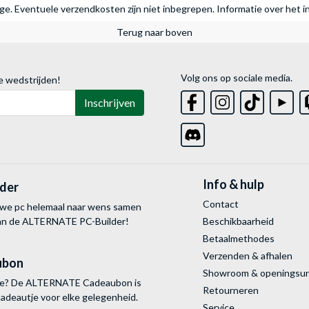
rage. Eventuele verzendkosten zijn niet inbegrepen.
Informatie over het i
Terug naar boven
Volg ons op sociale media.
e wedstrijden!
Inschrijven
Info & hulp
lder
Contact
uwe pc helemaal naar wens samen
van de ALTERNATE
PC-Builder!
Beschikbaarheid
Betaalmethodes
Verzenden & afhalen
ubon
Showroom & openingsu
tie? De ALTERNATE Cadeaubon is
Retourneren
cadeautje voor elke gelegenheid.
Service