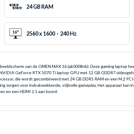
24 GB RAM
16"
2560 x 1600 · 240 Hz
e beeldscherm van de OMEN MAX 16 (ak0008nb). Deze gaming laptop heef
en NVIDIA GeForce RTX 5070 Ti laptop-GPU met 12 GB GDDR7 videogehe
processor, die wordt gecombineerd met 24 GB DDR5 RAM en een M.2 PCI
 zorgen voor indrukwekkende, stijlvolle gameplay. Het apparaat kan i
ten en een HDMI 2.1 aan boord.