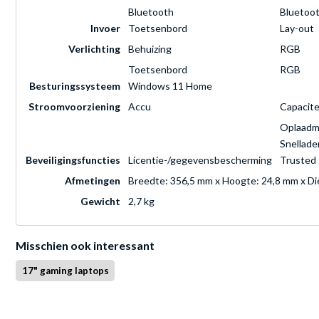
Bluetooth
Bluetoot
Invoer
Toetsenbord
Lay-out
Verlichting
Behuizing
RGB
Toetsenbord
RGB
Besturingssysteem
Windows 11 Home
Stroomvoorziening
Accu
Capacite
Oplaadmo
Snellade
Beveiligingsfuncties
Licentie-/gegevensbescherming
Trusted
Afmetingen
Breedte: 356,5 mm x Hoogte: 24,8 mm x D
Gewicht
2,7 kg
Misschien ook interessant
17" gaming laptops