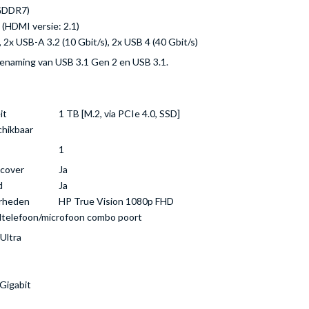
GDDR7)
(HDMI versie: 2.1)
 2x USB-A 3.2 (10 Gbit/s), 2x USB 4 (40 Gbit/s)
benaming van USB 3.1 Gen 2 en USB 3.1.
it
1 TB [M.2, via PCIe 4.0, SSD]
chikbaar
1
cover
Ja
d
Ja
erheden
HP True Vision 1080p FHD
telefoon/microfoon combo poort
Ultra
Gigabit