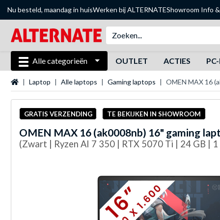
Nu besteld, maandag in huis
Werken bij ALTERNATE
Showroom
Info &
Alle categorieën
OUTLET
ACTIES
PC-
Startpagina
Laptop
Alle laptops
Gaming laptops
OMEN MAX 16 (ak
GRATIS VERZENDING
TE BEKIJKEN IN SHOWROOM
OMEN
MAX 16 (ak0008nb) 16" gaming lap
(Zwart | Ryzen AI 7 350 | RTX 5070 Ti | 24 GB | 