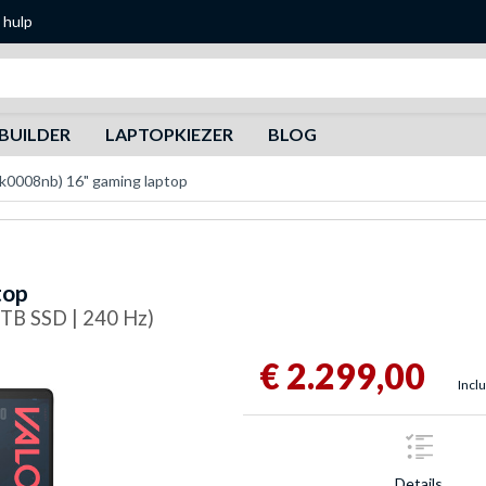
 hulp
Zoeken
BUILDER
LAPTOPKIEZER
BLOG
0008nb) 16" gaming laptop
top
1 TB SSD | 240 Hz)
€ 2.299,00
Inclu
Details