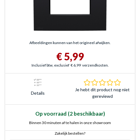
Afbeeldingen kunnen van het origineel afwijken.
€ 5,99
Inclusief btw, exclusief
€ 6,99
verzendkosten.
0.0 sterr
Je hebt dit product nog niet
Details
gereviewd
Op voorraad
(2 beschikbaar)
Binnen 30 minuten af te halen in onze showroom
Zakelijk bestellen?