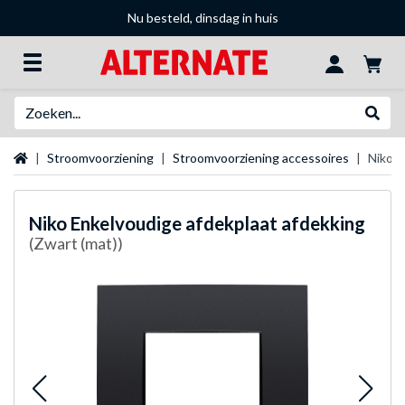
Nu besteld, dinsdag in huis
Zoeken
Websh
Startpagina
Stroomvoorziening
Stroomvoorziening accessoires
Niko E
Niko
Enkelvoudige afdekplaat afdekking
(Zwart (mat))