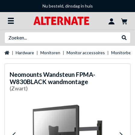
Nu besteld, dinsdag in huis
Zoeken
Websh
Startpagina
Hardware
Monitoren
Monitor accessoires
Monitorbeug
Neomounts
Wandsteun FPMA-
W830BLACK wandmontage
(Zwart)