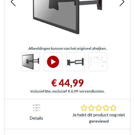
Afbeeldingen kunnen van het origineel afwijken.
€ 44,99
Inclusief btw, exclusief
€ 6,99
verzendkosten.
0.0 sterr
Je hebt dit product nog niet
Details
gereviewd